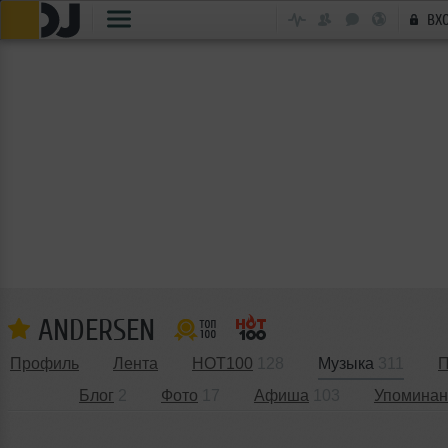
ВХ
ANDERSEN
Профиль
Лента
HOT100
128
Музыка
311
П
Блог
2
Фото
17
Афиша
103
Упоминан