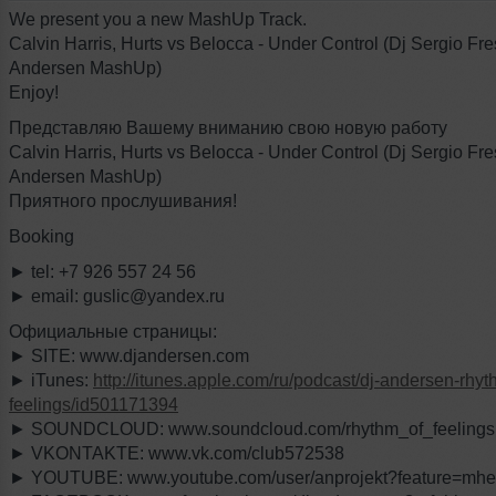
We present you a new MashUp Track.
Calvin Harris, Hurts vs Belocca - Under Control (Dj Sergio Fre
Andersen MashUp)
Enjoy!
Представляю Вашему вниманию свою новую работу
Calvin Harris, Hurts vs Belocca - Under Control (Dj Sergio Fre
Andersen MashUp)
Приятного прослушивания!
Booking
► tel: +7 926 557 24 56
► email: guslic@yandex.ru
Официальные страницы:
► SITE: www.djandersen.com
► iTunes:
http://itunes.apple.com/ru/podcast/dj-andersen-rhyt
feelings/id501171394
► SOUNDCLOUD: www.soundcloud.com/rhythm_of_feelings
► VKONTAKTE: www.vk.com/club572538
► YOUTUBE: www.youtube.com/user/anprojekt?feature=mh