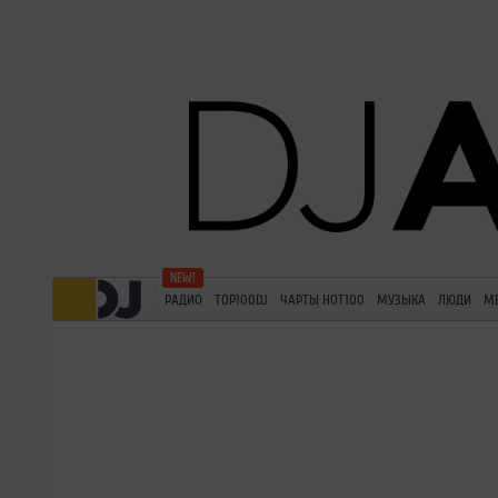
РАДИО
TOP100DJ
ЧАРТЫ HOT100
МУЗЫКА
ЛЮДИ
М