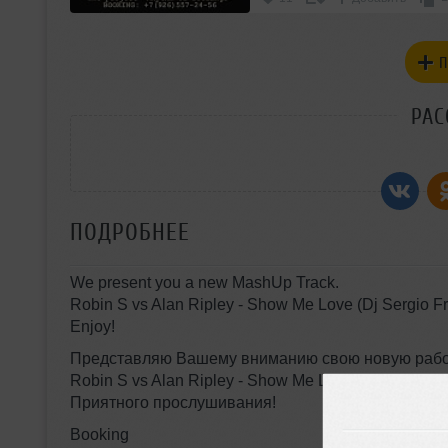
П
РАС
ПОДРОБНЕЕ
We present you a new MashUp Track.
Robin S vs Alan Ripley - Show Me Love (Dj Sergio 
Enjoy!
Представляю Вашему вниманию свою новую раб
Robin S vs Alan Ripley - Show Me Love (Dj Sergio 
Приятного прослушивания!
Booking