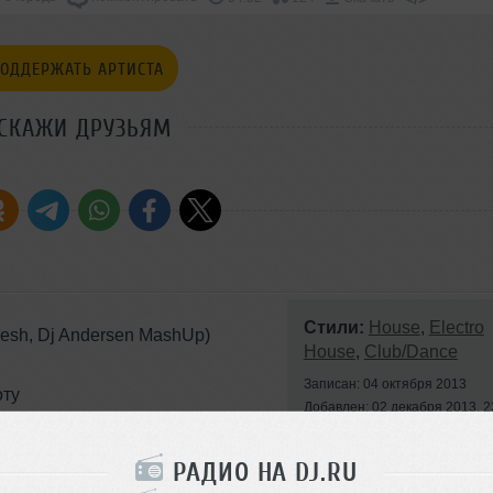
ОДДЕРЖАТЬ АРТИСТА
СКАЖИ ДРУЗЬЯМ
Стили:
House
,
Electro
Fresh, Dj Andersen MashUp)
House
,
Club/Dance
Записан: 04 октября 2013
оту
Добавлен: 02 декабря 2013, 2
Fresh, Dj Andersen MashUp)
BPM: 128
РАДИО НА DJ.RU