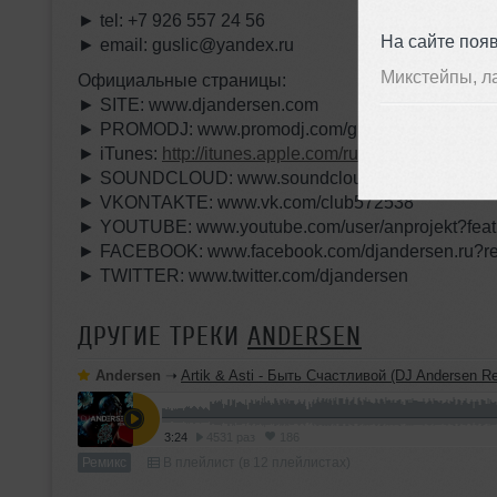
► tel: +7 926 557 24 56
На сайте поя
► email: guslic@yandex.ru
Микстейпы, л
Официальные страницы:
► SITE: www.djandersen.com
► PROMODJ: www.promodj.com/guslic
► iTunes:
http://itunes.apple.com/ru/podcast/dj-and
► SOUNDCLOUD: www.soundcloud.com/rhythm_of_
► VKONTAKTE: www.vk.com/club572538
► YOUTUBE: www.youtube.com/user/anprojekt?fea
► FACEBOOK: www.facebook.com/djandersen.ru?re
► TWITTER: www.twitter.com/djandersen
ДРУГИЕ ТРЕКИ
ANDERSEN
Andersen
➝
Artik & Asti - Быть Счастливой (DJ Andersen R
3:24
4531 раз
186
Ремикс
В плейлист (в 12 плейлистах)