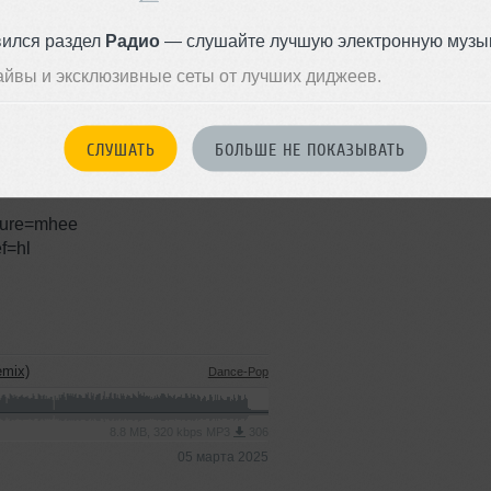
вился раздел
Радио
— слушайте лучшую электронную музык
айвы и эксклюзивные сеты от лучших диджеев.
СЛУШАТЬ
БОЛЬШЕ НЕ ПОКАЗЫВАТЬ
ersen-rhythm-feelings/id501171394
feelings
ture=mhee
f=hl
emix)
Dance-Pop
8.8 MB, 320 kbps MP3
306
05 марта 2025