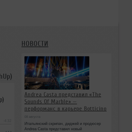
НОВОСТИ
hUp)
Andrea Casta представил «The
p)
Sounds Of Marble» —
перформанс в карьере Botticino
08 августа
-4:32
Итальянский скрипач, диджей и продюсер
Andrea Casta представил новый