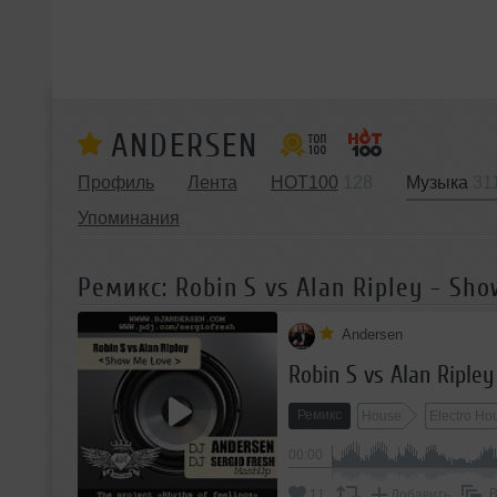
ANDERSEN
Профиль
Лента
HOT100
128
Музыка
31
Упоминания
Ремикс: Robin S vs Alan Ripley - Sho
Andersen
Robin S vs Alan Riple
Ремикс
House
Electro Ho
00:00
В
11
Добавить