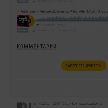
Ремикс
В плейлист (в 3 плейлистах)
Andersen
➝
Михаил Шуфутинский feat Artik & Asti - Зима холода (DJ Ander
3:47
1819 раз
168
Ремикс
В плейлист (в 10 плейлистах)
КОММЕНТАРИИ
ЗАРЕГИСТРИРУЙТЕСЬ
© 2001 — 2026 «DJ.ru» Все права защищены.