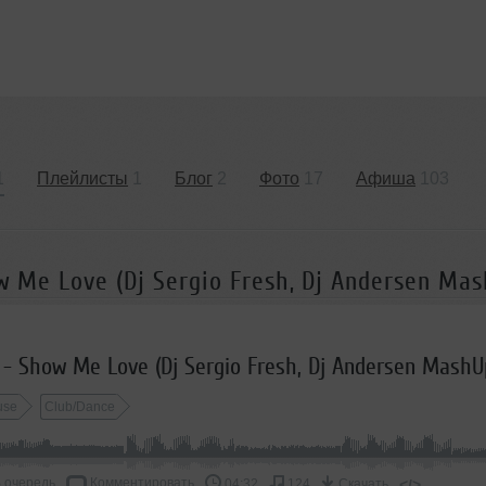
1
Плейлисты
1
Блог
2
Фото
17
Афиша
103
w Me Love (Dj Sergio Fresh, Dj Andersen Mas
y - Show Me Love (Dj Sergio Fresh, Dj Andersen MashU
use
Club/Dance
 очередь
Комментировать
</>
04:32
124
Скачать