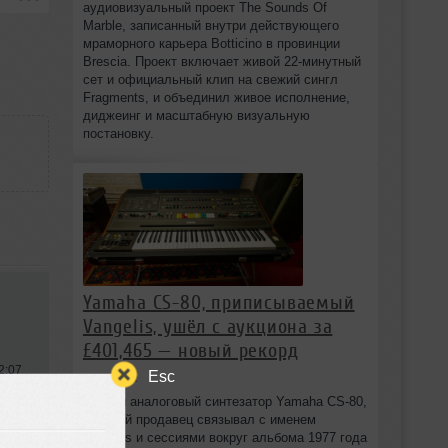
аудиовизуальный проект The Sounds Of
Marble, записанный внутри действующего
мраморного карьера Botticino в провинции
Brescia. Проект включает живой 22‑минутный
сет и официальный клип на свежий сингл
Fragments, и объединил живое исполнение,
диджеинг и масштабную визуальную
постановку.
Yamaha CS-80, приписываемый
Vangelis, ушёл с аукциона за
£401,465 — новый рекорд
2:07
Esc
08 августа
Редкий аналоговый синтезатор Yamaha CS-80,
который продавец связывал с именем
Vangelis и сессиями вокруг альбома 1977 года