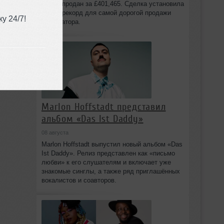
Spiral, продан за £401,465. Сделка установила
новый рекорд для самой дорогой продажи
у 24/7!
синтезатора.
Marlon Hoffstadt представил
альбом «Das Ist Daddy»
08 августа
Marlon Hoffstadt выпустил новый альбом «Das
Ist Daddy». Релиз представлен как «письмо
любви» к его слушателям и включает уже
знакомые синглы, а также ряд приглашённых
вокалистов и соавторов.