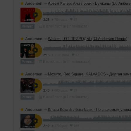
Andersen
➝
Артем Качер, Ани Лорак - Вулканы (DJ Anders
3:25
754 раза
35
Ремикс
В плейлист (в 1 плейлисте)
Andersen
➝
Wallem - ОТ ПРИРОДЫ (DJ Andersen Remix)
2:16
2193 раза
97
Ремикс
В плейлист (в 4 плейлистах)
Andersen
➝
Мохито, Red Square, KALVADOS - Долгая зима (DJ Anders
2:43
603 раза
37
Ремикс
В плейлист (в 1 плейлисте)
Andersen
➝
Клава Кока & Лёша Свик - По знакомым улицам (DJ Anders
2:49
3799 раз
159