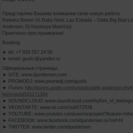
Представляю Вашему вниманию свою новую работу
Rebeka Brown Vs Baby Noel, Lau Estrada – Gotta Big Bad Lo
Andersen, Dj Nastasya MashUp)
Приятного прослушивания!
Booking
► tel: +7 926 557 24 56
► email: guslic@yandex.ru
Официальные страницы:
► SITE: www.djandersen.com
► PROMODJ: www.promodj.com/guslic
► iTunes:
http://itunes.apple.com/ru/podcast/dj-andersen-rhyt
feelings/id501171394
► SOUNDCLOUD: www.soundcloud.com/rhythm_of_feelings
► VKONTAKTE: www.vk.com/club572538
► YOUTUBE: www.youtube.com/user/anprojekt?feature=mh
► FACEBOOK: www.facebook.com/djandersen.ru?ref=hl
► TWITTER: www.twitter.com/djandersen