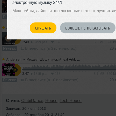
электронную музыку 24/7!
Микстейпы, лайвы и эксклюзивные сеты от лучших д
2:43
603 раза
37
7.7 MB, 320
Ремикс
В плейлист (в 1 плейлисте)
16
СЛУШАТЬ
БОЛЬШЕ НЕ ПОКАЗЫВАТЬ
Andersen
➝
Клава Кока & Лёша Свик - По знакомым улицам (DJ Andersen Remix)
2:49
3799 раз
159
6.5 MB, 320 
Ремикс
В плейлист (в 3 плейлистах)
29 
Andersen
➝
Михаил Шуфутинский feat Artik & Asti - Зима холода (DJ Andersen Remix)
3:47
1819 раз
168
8.7 MB, 320 
Ремикс
В плейлист (в 10 плейлистах)
29 
Стили:
Club/Dance
,
House
,
Tech House
Записан: 20 июня 2013
Добавлен: 02 декабря 2013, 21:49