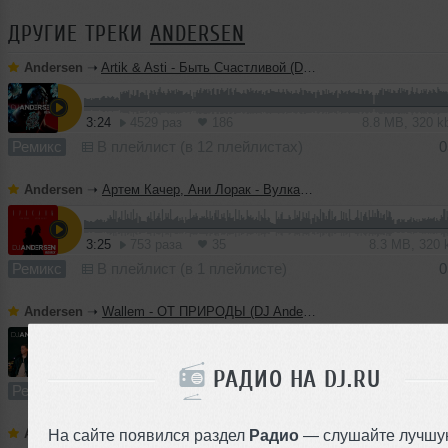
ДРУГИЕ ТРЕКИ
ANDERSEN
Andersen
➝
Artik & Asti - Быть Счастливой (DJ Andersen Remix)
3:24
4529 раз
186
8.8 MB, 320 
Ремикс
В плейлист (в 12 плейлистах)
0
Andersen
➝
Артем Качер, Ани Лорак - Вулканы (DJ Andersen Remix)
3:25
753 раза
35
8.3 MB, 320
Ремикс
В плейлист (в 1 плейлисте)
0
Andersen
➝
Wallem - ОТ ПРИРОДЫ (DJ Andersen Remix)
2:16
2192 раза
97
6.3 MB, 320 
РАДИО НА DJ.RU
Ремикс
В плейлист (в 4 плейлистах)
16
Andersen
➝
Мохито, Red Square, KALVADOS - Долгая зима (DJ Andersen Remix)
На сайте появился раздел
Радио
— слушайте лучшу