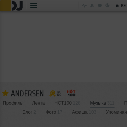
ВХ
ANDERSEN
Профиль
Лента
HOT100
128
Музыка
311
П
Блог
2
Фото
17
Афиша
103
Упоминан