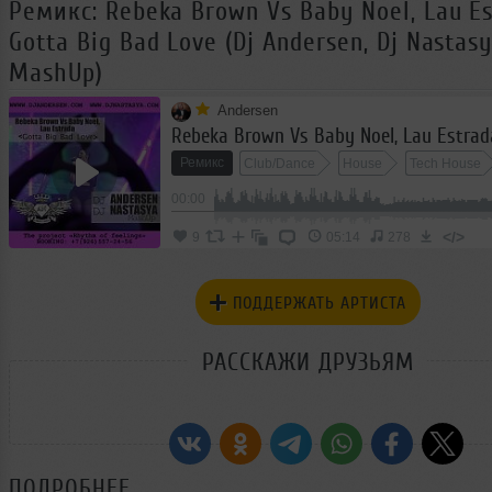
Ремикс: Rebeka Brown Vs Baby Noel, Lau Es
Gotta Big Bad Love (Dj Andersen, Dj Nastas
MashUp)
Andersen
Ремикс
Club/Dance
House
Tech House
00:00
</>
9
05:14
278
ПОДДЕРЖАТЬ АРТИСТА
РАССКАЖИ ДРУЗЬЯМ
ПОДРОБНЕЕ