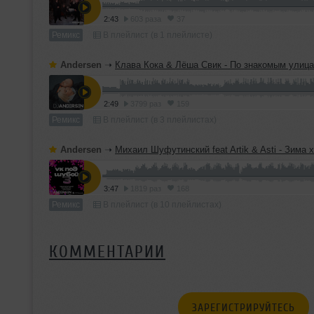
2:43
603 раза
37
Ремикс
В плейлист (в 1 плейлисте)
Andersen
➝
Клава Кока & Лёша Свик - По знакомым улицам (DJ Anders
2:49
3799 раз
159
Ремикс
В плейлист (в 3 плейлистах)
Andersen
➝
Михаил Шуфутинский feat Artik & Asti - Зима холода (DJ Ander
3:47
1819 раз
168
Ремикс
В плейлист (в 10 плейлистах)
КОММЕНТАРИИ
ЗАРЕГИСТРИРУЙТЕСЬ