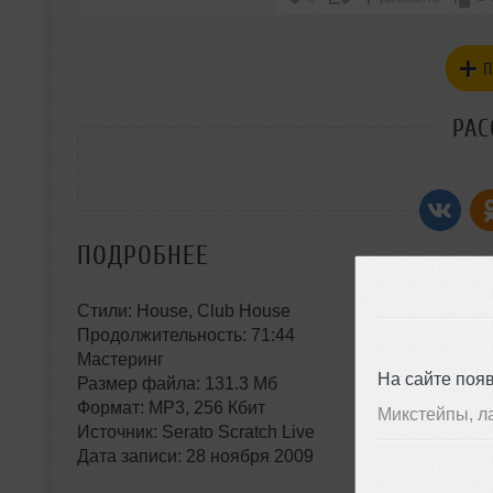
П
РАС
ПОДРОБНЕЕ
Стили: House, Club House
Продолжительность: 71:44
Мастеринг
На сайте поя
Размер файла: 131.3 Мб
Формат: MP3, 256 Кбит
Микстейпы, л
Источник: Serato Scratch Live
Дата записи: 28 ноября 2009