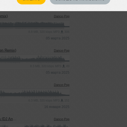
emix)
Dance-Pop
8.8 MB, 320 kbps MP3
306
05 марта 2025
en Remix)
Dance-Pop
8.3 MB, 320 kbps MP3
49
05 марта 2025
Dance-Pop
6.3 MB, 320 kbps MP3
151
16 января 2025
en Remix)
Dance-Pop