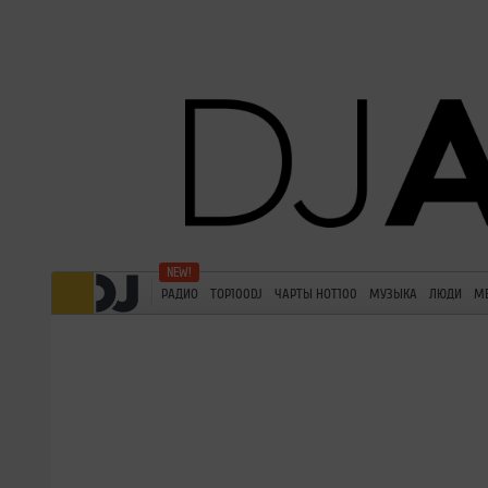
РАДИО
TOP100DJ
ЧАРТЫ HOT100
МУЗЫКА
ЛЮДИ
М