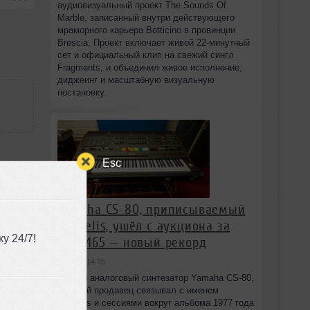
аудиовизуальный проект The Sounds Of
Marble, записанный внутри действующего
мраморного карьера Botticino в провинции
Brescia. Проект включает живой 22‑минутный
сет и официальный клип на свежий сингл
Fragments, и объединил живое исполнение,
диджеинг и масштабную визуальную
постановку.
Esc
Yamaha CS-80, приписываемый
Vangelis, ушёл с аукциона за
5:47
у 24/7!
£401,465 — новый рекорд
вчера в 14:35
Редкий аналоговый синтезатор Yamaha CS-80,
который продавец связывал с именем
Vangelis и сессиями вокруг альбома 1977 года