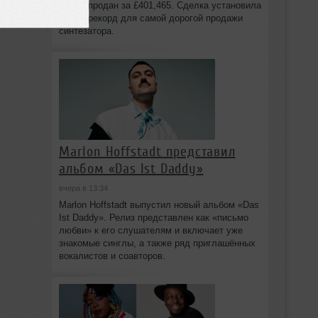
Spiral, продан за £401,465. Сделка установила
новый рекорд для самой дорогой продажи
синтезатора.
Marlon Hoffstadt представил
альбом «Das Ist Daddy»
вчера в 13:34
Marlon Hoffstadt выпустил новый альбом «Das
Ist Daddy». Релиз представлен как «письмо
любви» к его слушателям и включает уже
знакомые синглы, а также ряд приглашённых
вокалистов и соавторов.