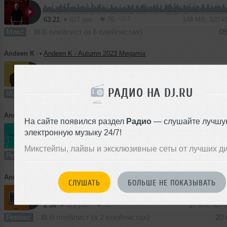
2
63:21
827 раз
76
148 MB, 320 
Микс
В плейлист (в 6 плейлистах)
09
Andeen K
➝
Andeen K - Autumn 2023 Megamix
1
61:28
1402 раза
72
142 MB, 320 
РАДИО НА DJ.RU
Микс
В плейлист (в 5 плейлистах)
07
Andeen K
➝
Банд'Эрос - Про Красивую Жизнь (Andeen K Remix)
На сайте появился раздел
Радио
— слушайте лучшу
электронную музыку 24/7!
2:39
908 раз
131
15 MB, 320 
Микстейпы, лайвы и эксклюзивные сеты от лучших д
Ремикс
В плейлист (в 7 плейлистах)
01
Andeen K
➝
Guru Josh Project & Klaas- Infinity 2008 (Andeen K Remix)
СЛУШАТЬ
БОЛЬШЕ НЕ ПОКАЗЫВАТЬ
2:56
319 раз
35
17 MB, 320
Ремикс
В плейлист (в 2 плейлистах)
20 