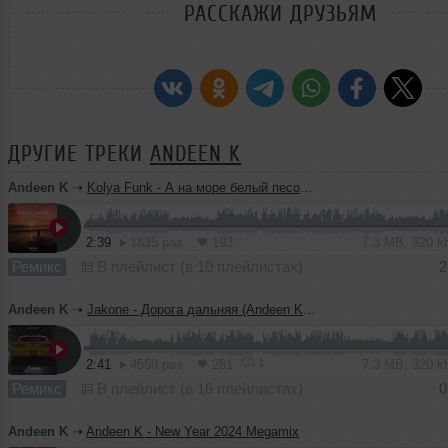
РАССКАЖИ ДРУЗЬЯМ
ДРУГИЕ ТРЕКИ
ANDEEN K
Andeen K
➝
Kolya Funk - А на море белый песок (Andeen K Remix)
2:39
1835 раз
193
7.3 MB, 320 
Ремикс
В плейлист (в 10 плейлистах)
2
Andeen K
➝
Jakone - Дорога дальняя (Andeen K Remix)
1
2:41
4559 раз
281
7.3 MB, 320 
Ремикс
В плейлист (в 16 плейлистах)
0
Andeen K
➝
Andeen K - New Year 2024 Megamix