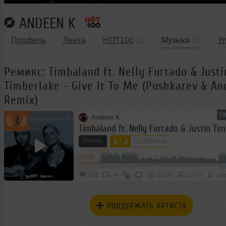
ANDEEN K
Профиль
Лента
HOT100
11
Музыка
19
У
Ремикс: Timbaland ft. Nelly Furtado & Justi
Timberlake - Give It To Me (Pushkarev & A
Remix)
ТР
Andeen K
3
Ремикс
1
Club/Dance
00:00
</
508
02:30
11977
ПОДДЕРЖАТЬ АРТИСТА