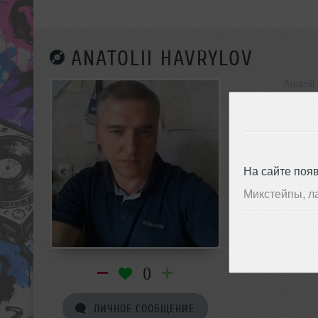
ANATOLII HAVRYLOV
Anatoli
инф
На сайте поя
Микстейпы, л
0
ЛИЧНОЕ СООБЩЕНИЕ