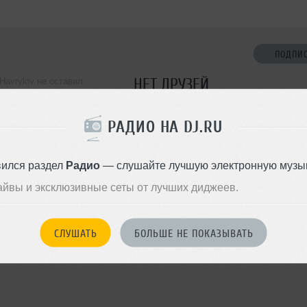
ПОДПИ
НЕТ ДРУЗЕЙ
i Havrylov не оставил
ормации о себе
Стань первым!
РАДИО НА DJ.RU
ДОБАВИТЬ В ДР
вился раздел
Радио
— слушайте лучшую электронную музык
айвы и эксклюзивные сеты от лучших диджеев.
СЛУШАТЬ
БОЛЬШЕ НЕ ПОКАЗЫВАТЬ