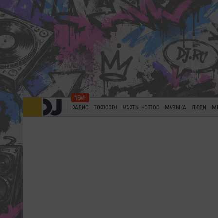
РАДИО
TOP100DJ
ЧАРТЫ HOT100
МУЗЫКА
ЛЮДИ
М