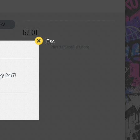
СКА
БЛОГ
Esc
Нет записей в блоге
УЗЬЯ
у 24/7!