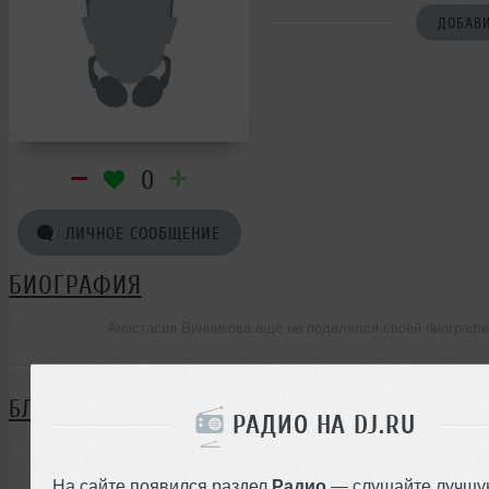
ДОБАВИ
0
ЛИЧНОЕ СООБЩЕНИЕ
БИОГРАФИЯ
Анастасия Винникова ещё не поделился своей биограф
БЛОГ
РАДИО НА DJ.RU
Нет записей в блоге
На сайте появился раздел
Радио
— слушайте лучшу