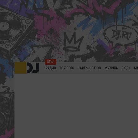
РАДИО
TOP100DJ
ЧАРТЫ HOT100
МУЗЫКА
ЛЮДИ
М