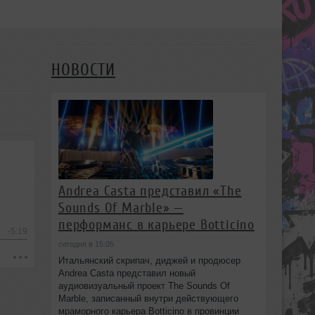
НОВОСТИ
Andrea Casta представил «The
Sounds Of Marble» —
перформанс в карьере Botticino
-5:19
сегодня в 15:05
Итальянский скрипач, диджей и продюсер
Andrea Casta представил новый
аудиовизуальный проект The Sounds Of
Marble, записанный внутри действующего
мраморного карьера Botticino в провинции