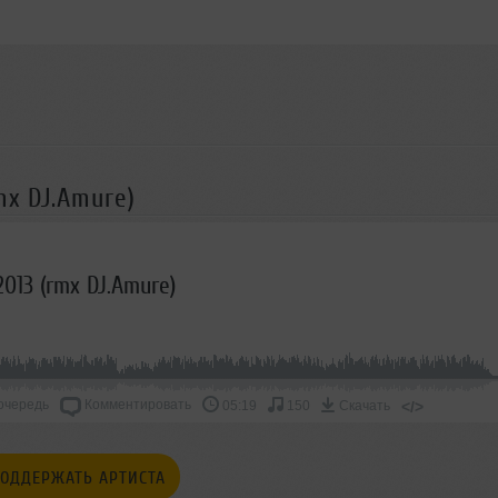
mx DJ.Amure)
013 (rmx DJ.Amure)
очередь
Комментировать
</>
05:19
150
Скачать
ОДДЕРЖАТЬ АРТИСТА