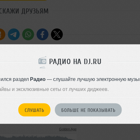
СКАЖИ ДРУЗЬЯМ
РАДИО НА DJ.RU
Стиль:
Dance
Добавлен: 18 декабря 2012, 1
вился раздел
Радио
— слушайте лучшую электронную музык
айвы и эксклюзивные сеты от лучших диджеев.
Dance-Pop
12 MB, 320 kbps MP3
122
СЛУШАТЬ
БОЛЬШЕ НЕ ПОКАЗЫВАТЬ
09 ноября 2014
Golden Age