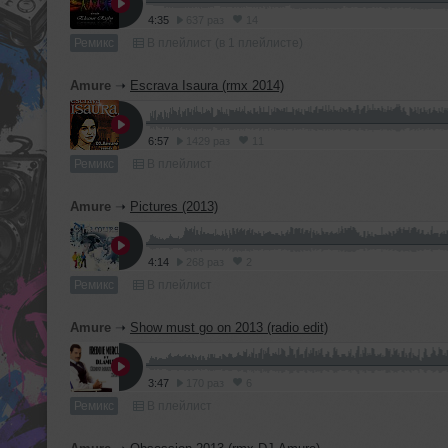
4:35
637 раз
14
Ремикс
В плейлист (в 1 плейлисте)
Amure
➝
Escrava Isaura (rmx 2014)
6:57
1429 раз
11
Ремикс
В плейлист
Amure
➝
Pictures (2013)
4:14
268 раз
2
Ремикс
В плейлист
Amure
➝
Show must go on 2013 (radio edit)
3:47
170 раз
6
Ремикс
В плейлист