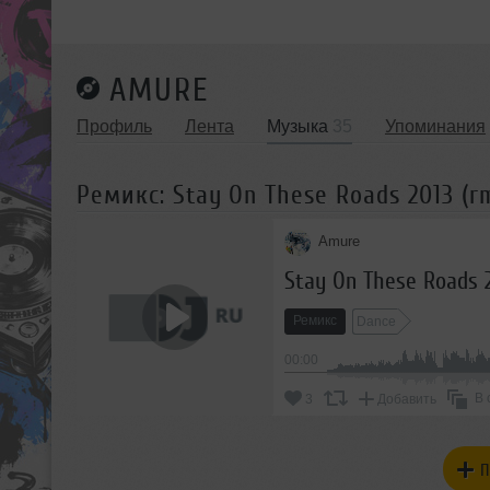
AMURE
Профиль
Лента
Музыка
35
Упоминания
Ремикс: Stay On These Roads 2013 (r
Amure
Stay On These Roads 2
Ремикс
Dance
00:00
В 
3
Добавить
П