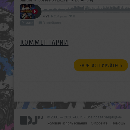
Amure
➝
Obsession 2013 (rmx DJ.Amure)
4:23
234 раза
8
Ремикс
В плейлист
КОММЕНТАРИИ
ЗАРЕГИСТРИРУЙТЕСЬ
© 2001 — 2026 «DJ.ru» Все права защищены.
Условия использования
О проекте
Помощь