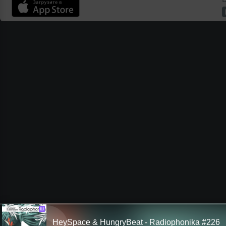
Ш
HeySpace & HungryBeat - Radiophonika #226