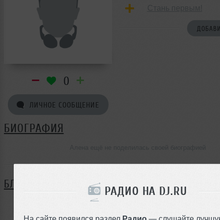
Стань первым!
ДОБАВИ
0
ЛИЧНОЕ СООБЩЕНИЕ
БИОГРАФИЯ
Алена ещё не поделилась своей биографией
БЛОГ
РАДИО НА DJ.RU
Нет записей в блоге
На сайте появился раздел
Радио
— слушайте лучшу