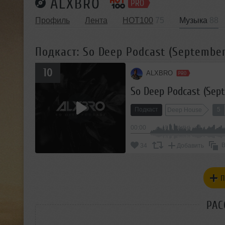
ALXBRO
Профиль
Лента
HOT100
75
Музыка
88
Подкаст: So Deep Podcast (September
10
ALXBRO
So Deep Podcast (Sep
Подкаст
5
Deep House
00:00
В
34
Добавить
П
РАС