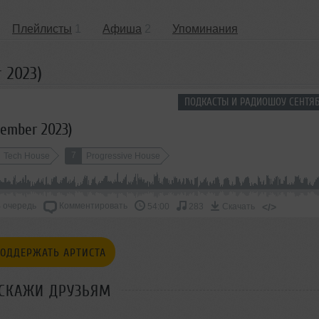
Плейлисты
1
Афиша
2
Упоминания
 2023)
ПОДКАСТЫ И РАДИОШОУ СЕНТЯБ
tember 2023)
7
Tech House
Progressive House
 очередь
Комментировать
</>
54:00
283
Скачать
ОДДЕРЖАТЬ АРТИСТА
СКАЖИ ДРУЗЬЯМ