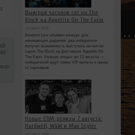
c]
Выиграй часовой сет на The
Block на Appetite On The Farm
сегодня в 16:01
Beatport Live объявил конкурс для
начинающих диджеев: два победителя
ech
получат возможность выступить на поп‑ап
сцене The Block на фестивале Appetite On
use
The Farm. Конкурс открыт до 12 августа —
победителей ждут также VIP‑билеты и призы
00:23
от партнёров.
Новые EDM-релизы 7 августа:
Hardwell, W&W и Max Styler
сегодня в 13:08