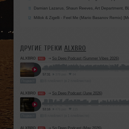
Damian Lazarus, Shaun Reeves, Art Department, BLU
11
Millok & Zigelli - Feel Me (Mario Basanov Remix) [M
12
ДРУГИЕ ТРЕКИ
ALXBRO
ALXBRO
➝
So Deep Podcast (Summer Vibes 2026)
57:31
378 раз
94
Подкаст
В плейлист (в 2 плейлистах)
ALXBRO
➝
So Deep Podcast (June 2026)
53:16
476 раз
115
Подкаст
В плейлист (в 1 плейлисте)
ALXBRO
➝
So Deep Podcast (May 2026)