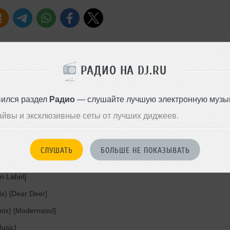
РАДИО НА DJ.RU
ginal Mix) [MoBlack Records]
 [RADIANT.]
вился раздел
Радио
— слушайте лучшую электронную музык
айвы и эксклюзивные сеты от лучших диджеев.
 Sound]
СЛУШАТЬ
БОЛЬШЕ НЕ ПОКАЗЫВАТЬ
onnected Frontline]
n Label]
x) [Dear Deer]
mix) [Modernsoul]
Music]