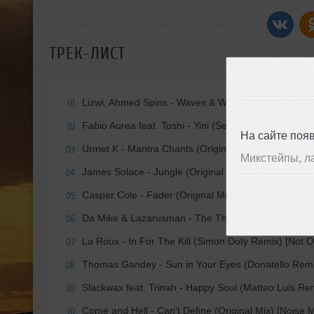
ТРЕК-ЛИСТ
Lizwi, Ahmed Spins - Waves & Wavs feat. Lizwi (Ori
01
Fabio Aurea feat. Toshi - Yini (Serge Devant Remix)
02
На сайте поя
Urmet K - Mantra Chants (Original Mix) [Kindisch]
03
Микстейпы, л
James Solace - Jungle (Original Mix) [Knee Deep In
04
Casper Cole - Fader (Original Mix) [Blaufield Music]
05
Da Mike & Lazarusman - The Thing (Original Mix) [C
06
La Roux - In For The Kill (Simon Doty Remix) [Not O
07
Thomas Gandey - Sun in Your Eyes (Donatello Remi
08
Slackwax feat. Trinah - Happy Soul (Matteo Luis Re
09
Come and Hell - Can't Define (Original Mix) [Noise 
10