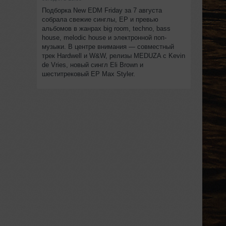
Подборка New EDM Friday за 7 августа
собрала свежие синглы, EP и превью
альбомов в жанрах big room, techno, bass
house, melodic house и электронной поп-
музыки. В центре внимания — совместный
трек Hardwell и W&W, релизы MEDUZA с Kevin
de Vries, новый сингл Eli Brown и
шеститрековый EP Max Styler.