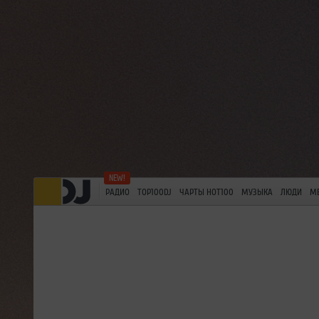
РАДИО
TOP100DJ
ЧАРТЫ HOT100
МУЗЫКА
ЛЮДИ
М