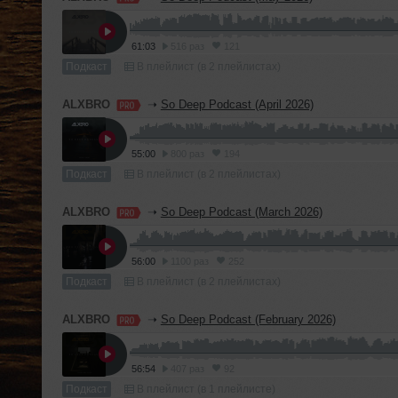
61:03
516 раз
121
Подкаст
В плейлист (в 2 плейлистах)
ALXBRO
➝
So Deep Podcast (April 2026)
55:00
800 раз
194
Подкаст
В плейлист (в 2 плейлистах)
ALXBRO
➝
So Deep Podcast (March 2026)
56:00
1100 раз
252
Подкаст
В плейлист (в 2 плейлистах)
ALXBRO
➝
So Deep Podcast (February 2026)
56:54
407 раз
92
Подкаст
В плейлист (в 1 плейлисте)