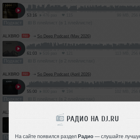
53:16
476 раз
115
99 MB, 256
Подкаст
В плейлист (в 1 плейлисте)
ALXBRO
➝
So Deep Podcast (May 2026)
61:03
516 раз
121
113 MB, 256
Подкаст
В плейлист (в 2 плейлистах)
ALXBRO
➝
So Deep Podcast (April 2026)
55:00
800 раз
194
102 MB, 256
Подкаст
В плейлист (в 2 плейлистах)
ALXBRO
➝
So Deep Podcast (March 2026)
РАДИО НА DJ.RU
56:00
1100 раз
252
104 MB, 256 
На сайте появился раздел
Радио
— слушайте лучшу
Подкаст
В плейлист (в 2 плейлистах)