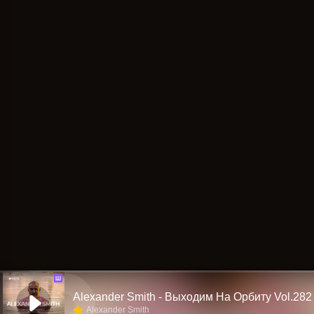
Ш
Alexander Smith - Выходим На Орбиту Vol.282
Alexander Smith