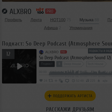
ALXBRO
Профиль
Лента
HOT100
75
Музыка
88
П
Афиша
2
Упоминания
Подкаст: So Deep Podcast (Atmosphere Soun
ПОДКАСТЫ И РАД
ALXBRO
12
So Deep Podcast (Atmosphere Sound 12)
Подкаст
8
Deep House
Tech House
00:00
</>
24
52:48
225
ПОДДЕРЖАТЬ АРТИСТА
РАССКАЖИ ДРУЗЬЯМ