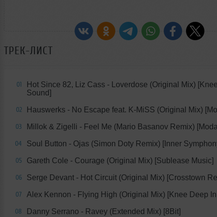
ТРЕК-ЛИСТ
Hot Since 82, Liz Cass - Loverdose (Original Mix) [Kne
01
Sound]
Hauswerks - No Escape feat. K-MiSS (Original Mix) [M
02
Millok & Zigelli - Feel Me (Mario Basanov Remix) [Moda
03
Soul Button - Ojas (Simon Doty Remix) [Inner Symphon
04
Gareth Cole - Courage (Original Mix) [Sublease Music]
05
Serge Devant - Hot Circuit (Original Mix) [Crosstown Re
06
Alex Kennon - Flying High (Original Mix) [Knee Deep I
07
Danny Serrano - Ravey (Extended Mix) [8Bit]
08