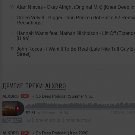
Alan Nieves - Okay Alright (Original Mix) [Knee Deep I
09
Green Velvet - Bigger Than Prince (Hot Since 82 Remix
10
Recordings]
Hannah Wants feat. Nathan Nicholson - Lift Off (Extend
11
[Ultra]
John Rocca - I Want It To Be Real (Late Nite Tuff Guy Ed
12
Street]
ДРУГИЕ ТРЕКИ
ALXBRO
ALXBRO
➝
So Deep Podcast (Summer Vibes 2026)
57:31
378 раз
94
106 MB, 256
Подкаст
В плейлист (в 2 плейлистах)
ALXBRO
➝
So Deep Podcast (June 2026)