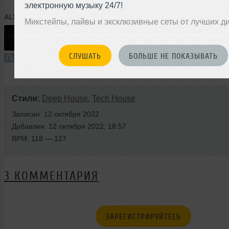
электронную музыку 24/7!
ALXBRO
➝
So Deep Podcast (February 2026)
Микстейпы, лайвы и эксклюзивные сеты от лучших д
56:54
407 раз
92
105 MB, 256
СЛУШАТЬ
БОЛЬШЕ НЕ ПОКАЗЫВАТЬ
Подкаст
В плейлист (в 1 плейлисте)
Стили:
Deep House
,
Tech House
Записан: 12 октября 2022
Добавлен: 12 октября 2022, 18:57
BPM: 118 — 127
3 КОММЕНТАРИЯ
ЗАРЕГИСТРИРУЙТЕСЬ