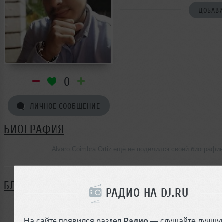
ДОБАВИ
0
ЛИЧНОЕ СООБЩЕНИЕ
БИОГРАФИЯ
Alvaro Coimbra Ortiz ещё не поделился своей биографи
БЛОГ
РАДИО НА DJ.RU
Нет записей в блоге
На сайте появился раздел
Радио
— слушайте лучшу