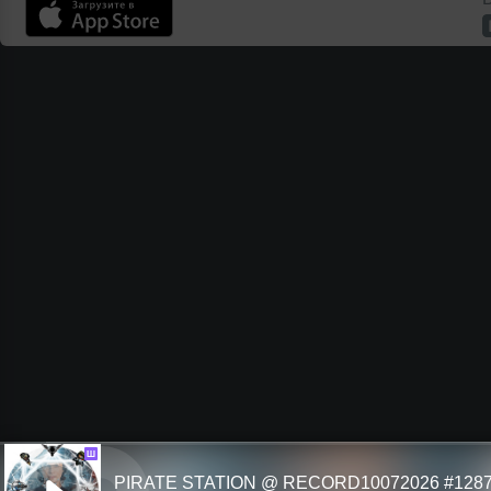
Ш
PIRATE STATION @ RECORD10072026 #128