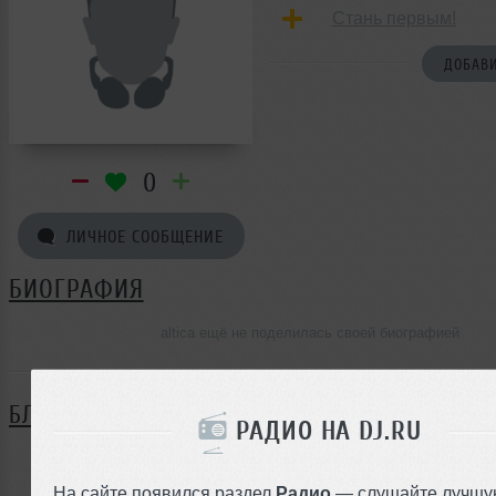
Стань первым!
ДОБАВИ
0
ЛИЧНОЕ СООБЩЕНИЕ
БИОГРАФИЯ
altica ещё не поделилась своей биографией
БЛОГ
РАДИО НА DJ.RU
Нет записей в блоге
На сайте появился раздел
Радио
— слушайте лучшу