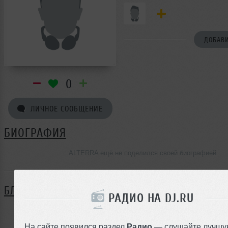
ДОБАВИ
0
ЛИЧНОЕ СООБЩЕНИЕ
БИОГРАФИЯ
ALTERRA ещё не поделился своей биографией
БЛОГ
РАДИО НА DJ.RU
Нет записей в блоге
На сайте появился раздел
Радио
— слушайте лучшу