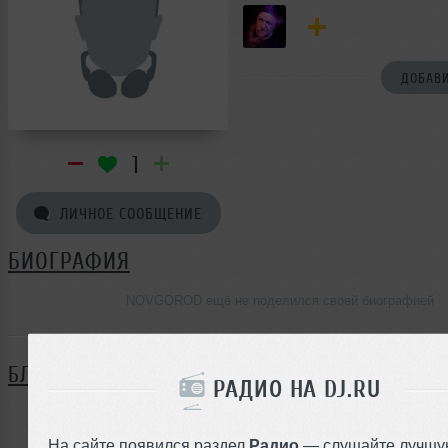
ДОБАВИ
1
ЛИЧНОЕ СООБЩЕНИЕ
БИОГРАФИЯ
NOVGOROD ещё не поделился своей биографией
БЛОГ
РАДИО НА DJ.RU
Нет записей в блоге
На сайте появился раздел
Радио
— слушайте лучшу