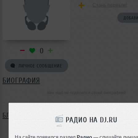
Стань первым!
ДОБАВИ
0
ЛИЧНОЕ СООБЩЕНИЕ
БИОГРАФИЯ
alex ещё не поделился своей биографией
БЛОГ
РАДИО НА DJ.RU
Нет записей в блоге
На сайте появился раздел
Радио
— слушайте лучшу