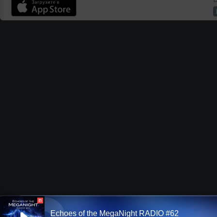
П
Echoes of the MegaNight RADIO #62