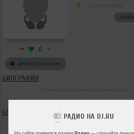
Стань первым!
ДОБАВИ
0
ЛИЧНОЕ СООБЩЕНИЕ
БИОГРАФИЯ
Алишер ещё не поделился своей биографией
БЛОГ
РАДИО НА DJ.RU
Нет записей в блоге
На сайте появился раздел
Радио
— слушайте лучшу