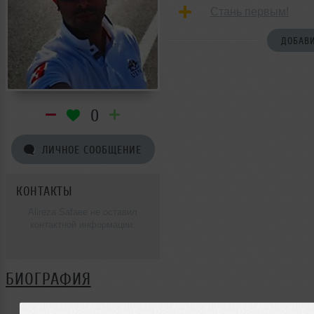
Стань первым!
ДОБАВИ
0
ЛИЧНОЕ СООБЩЕНИЕ
КОНТАКТЫ
Alireza Safaee не оставил
контактной информации.
БИОГРАФИЯ
Alireza Safaee ещё не поделился своей биографией