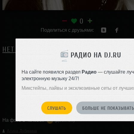
0
Поделиться с друзьями:
НЕТ ОТЗЫВОВ
РАДИО НА DJ.RU
На сайте появился раздел
Радио
— слушайте лу
ЗАРЕГИСТРИРУЙТЕСЬ
электронную музыку 24/7!
Или
Микстейпы, лайвы и эксклюзивные сеты от лучши
войдите на сайт
чтобы оставить комментарий
СЛУШАТЬ
БОЛЬШЕ НЕ ПОКАЗЫВАТ
На фото 1 человек
(десктоп)
Алина Дубинина