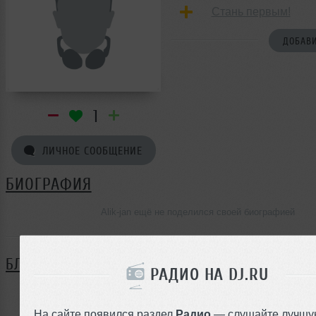
Стань первым!
ДОБАВИ
1
ЛИЧНОЕ СООБЩЕНИЕ
БИОГРАФИЯ
Alik-jan ещё не поделился своей биографией
БЛОГ
РАДИО НА DJ.RU
Нет записей в блоге
На сайте появился раздел
Радио
— слушайте лучшу