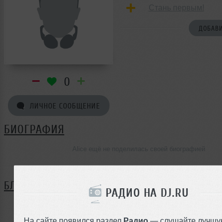
Стань первым!
ДОБАВИ
0
ЛИЧНОЕ СООБЩЕНИЕ
БИОГРАФИЯ
Alice ещё не поделилась своей биографией
БЛОГ
РАДИО НА DJ.RU
Нет записей в блоге
На сайте появился раздел
Радио
— слушайте лучшу