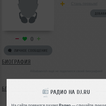
Стань первым!
ДОБАВИ
0
ЛИЧНОЕ СООБЩЕНИЕ
БИОГРАФИЯ
Alibabaevish ещё не поделился своей биографией
БЛОГ
РАДИО НА DJ.RU
Нет записей в блоге
На сайте появился раздел
Радио
— слушайте лучшу