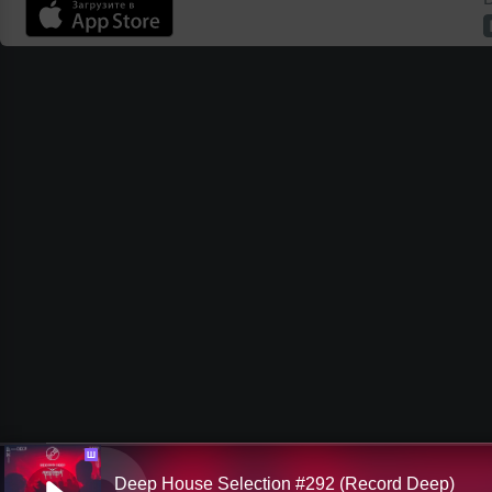
Ш
Deep House Selection #292 (Record Deep)