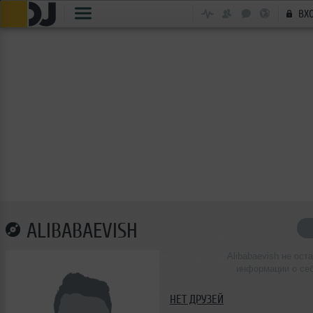
ВХ
ALIBABAEVISH
Alibabaevish не ост
информации о се
НЕТ ДРУЗЕЙ