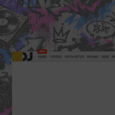
РАДИО
TOP100DJ
ЧАРТЫ HOT100
МУЗЫКА
ЛЮДИ
М