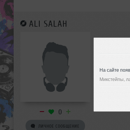
ALI SALAH
На сайте поя
Микстейпы, л
0
ЛИЧНОЕ СООБЩЕНИЕ