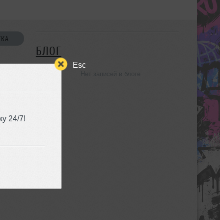
СКА
БЛОГ
Esc
Нет записей в блоге
УЗЬЯ
у 24/7!