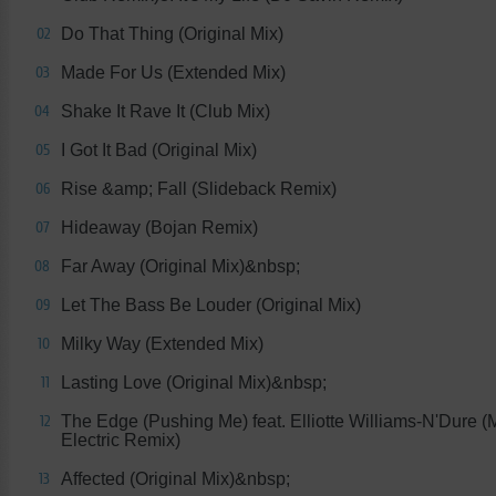
Do That Thing (Original Mix)
02
Mаde Fоr Us (Extended Mix)
03
Shake It Rave It (Club Mix)
04
I Got It Bad (Original Mix)
05
Rise &amp; Fall (Slideback Remix)
06
Hideaway (Bojan Remix)
07
Far Away (Original Mix)&nbsp;
08
Let The Bass Be Louder (Original Mix)
09
Milky Way (Extended Mix)
10
Lasting Love (Original Mix)&nbsp;
11
The Edge (Pushing Me) feat. Elliotte Williams-N'Dure (
12
Electric Remix)
Affected (Original Mix)&nbsp;
13