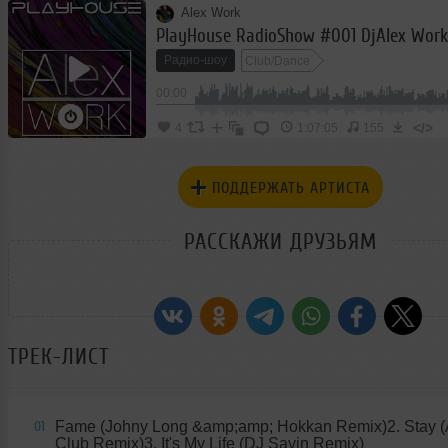
Alex Work
PlayHouse RadioShow #001 DjAlex Work
Радио-шоу
Club/Dance
00:00
</>
4
1:07:05
155
ПОДДЕРЖАТЬ АРТИСТА
РАССКАЖИ ДРУЗЬЯМ
ТРЕК-ЛИСТ
Fame (Johny Long &amp;amp; Hokkan Remix)2. Stay (
01
Club Remix)3. It's My Life (DJ Savin Remix)