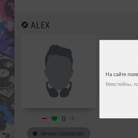
ALEX
a
инф
На сайте поя
Микстейпы, л
0
ЛИЧНОЕ СООБЩЕНИЕ