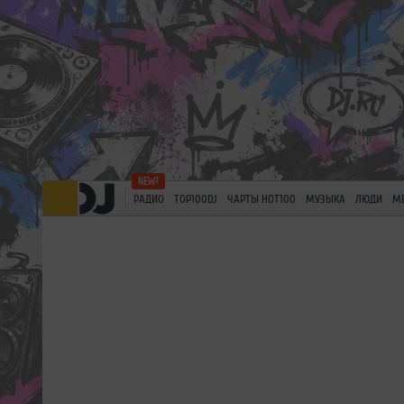
РАДИО
TOP100DJ
ЧАРТЫ HOT100
МУЗЫКА
ЛЮДИ
М