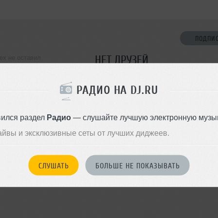
ПОДПИ
НЕТ ДРУЗЕЙ
lex не оставил
ормации о себе
Стань первым!
РАДИО НА DJ.RU
ДОБАВИТЬ В ДР
вился раздел
Радио
— слушайте лучшую электронную музык
айвы и эксклюзивные сеты от лучших диджеев.
СЛУШАТЬ
БОЛЬШЕ НЕ ПОКАЗЫВАТЬ