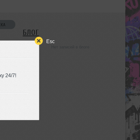
СКА
БЛОГ
Esc
Нет записей в блоге
УЗЬЯ
у 24/7!