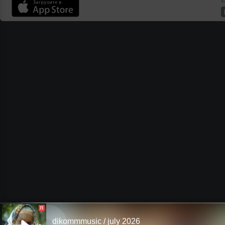
П
dikommmusic / july 2026