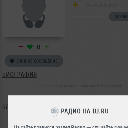
Стань первым!
ДОБАВИ
0
ЛИЧНОЕ СООБЩЕНИЕ
БИОГРАФИЯ
Alexniron ещё не поделился своей биографией
БЛОГ
РАДИО НА DJ.RU
Нет записей в блоге
На сайте появился раздел
Радио
— слушайте лучшу