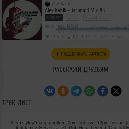
Alex Kabik
Alex Kabik - Technoid Mix #3
Подкаст
Techno
Minimal Techno
00:00
</>
2
1:09:39
78
ПОДДЕРЖАТЬ АРТИСТА
РАССКАЖИ ДРУЗЬЯМ
ТРЕК-ЛИСТ
<p style="margin-bottom: 0px; font-size: 12px; line-heigh
01
font-family: Helvetica;">1. Rob Hes - Legend (Original 