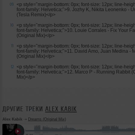
<p style="margin-bottom: 0px; font-size: 12px; line-heigh
09
font-family: Helvetica;">9. Jozhy K, Nikita Leonenko - 
(Tesla Remix)</p>
<p style="margin-bottom: 0px; font-size: 12px; line-heigh
10
font-family: Helvetica;">10. Louie Corrales - Fix Your F
(Original Mix)</p>
<p style="margin-bottom: 0px; font-size: 12px; line-heigh
11
font-family: Helvetica;">11. David Amo, Juan Medina - M
(Original Mix)</p>
<p style="margin-bottom: 0px; font-size: 12px; line-heigh
12
font-family: Helvetica;">12. Marco P - Running Rabbit (O
Mix)</p>
ДРУГИЕ ТРЕКИ
ALEX KABIK
Alex Kabik
➝
Dreams (Original Mix)