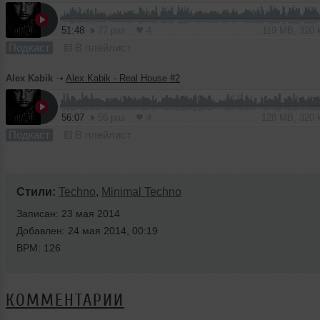
51:48
77 раз
4
119 MB, 320
Подкаст
В плейлист
Alex Kabik
➝
Alex Kabik - Real House #2
56:07
56 раз
4
128 MB, 320
Подкаст
В плейлист
Стили:
Techno
,
Minimal Techno
Записан: 23 мая 2014
Добавлен: 24 мая 2014, 00:19
BPM: 126
КОММЕНТАРИИ