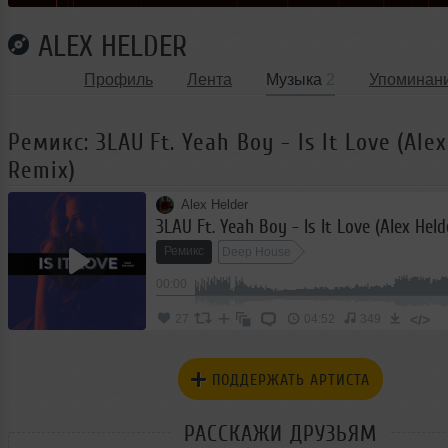
ALEX HELDER
Профиль
Лента
Музыка
2
Упоминан
Ремикс: 3LAU Ft. Yeah Boy - Is It Love (Ale
Remix)
Alex Helder
3LAU Ft. Yeah Boy - Is It Love (Alex Hel
Ремикс
Deep House
00:00
</>
27
04:52
349
ПОДДЕРЖАТЬ АРТИСТА
РАССКАЖИ ДРУЗЬЯМ