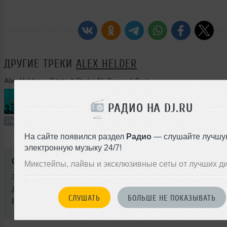
ДРУГИЕ ТРЕКИ
ALEX HELDER
Alex Helder
➝
Tiësto & Dzeko Ft. Preme & Post Malone - Jackie Chan (Alex Helder Remix)
РАДИО НА DJ.RU
4:30
456 раз
44
10 MB, 320
Ремикс
В плейлист (в 1 плейлисте)
13 
На сайте появился раздел
Радио
— слушайте лучшу
электронную музыку 24/7!
Стиль:
Deep House
Микстейпы, лайвы и эксклюзивные сеты от лучших д
Записан: 28 марта 2018
Добавлен: 26 декабря 2018, 02:38
СЛУШАТЬ
БОЛЬШЕ НЕ ПОКАЗЫВАТЬ
BPM: 125