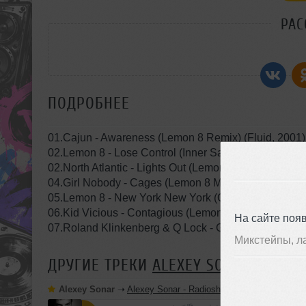
РАС
ПОДРОБНЕЕ
01.Cajun - Awareness (Lemon 8 Remix) (Fluid, 2001)
02.Lemon 8 - Lose Control (Inner Sanctuary Mix) (Be
02.North Atlantic - Lights Out (Lemon 8 Lights On Re
04.Girl Nobody - Cages (Lemon 8 Mix) (Release, 200
05.Lemon 8 - New York New York (Out Of The Sanctua
06.Kid Vicious - Contagious (Lemon 8 Remix) (Tsuna
На сайте поя
07.Roland Klinkenberg & Q Lock - Goliath (Lemon 8 
Микстейпы, л
ДРУГИЕ ТРЕКИ
ALEXEY SONAR
Alexey Sonar
➝
Alexey Sonar - Radioshow Asphalt [December 02 200