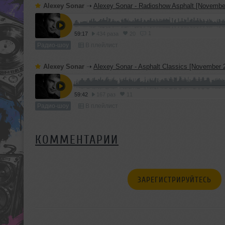
Alexey Sonar
➝
Alexey Sonar - Radioshow Asphalt [November 25 200
1
59:17
434 раза
20
Радио-шоу
В плейлист
Alexey Sonar
➝
Alexey Sonar - Asphalt Classics [November 22 2009
59:42
167 раз
11
Радио-шоу
В плейлист
КОММЕНТАРИИ
ЗАРЕГИСТРИРУЙТЕСЬ