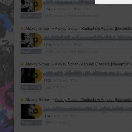
1
57:45
3473 раза
46
Радио-шоу
В плейлист (в 5 плейлистах)
Alexey Sonar
➝
Alexey Sonar - Radioshow Asphalt [December 02 200
61:45
1572 раза
34
Радио-шоу
В плейлист (в 3 плейлистах)
Alexey Sonar
➝
Alexey Sonar - Asphalt Classics [November 29 2009] 
64:38
775 раз
21
Радио-шоу
В плейлист
Alexey Sonar
➝
Alexey Sonar - Radioshow Asphalt [November 25 200
56:45
421 раз
22
Радио-шоу
В плейлист