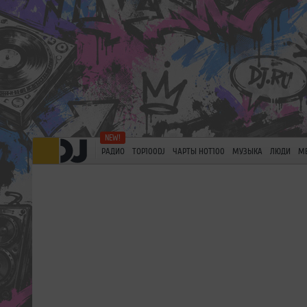
РАДИО
TOP100DJ
ЧАРТЫ HOT100
МУЗЫКА
ЛЮДИ
М