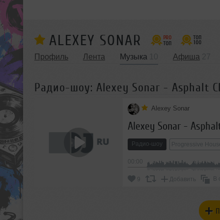
ALEXEY SONAR
Профиль
Лента
Музыка
10
Афиша
27
Радио-шоу: Alexey Sonar - Asphalt Cl
Alexey Sonar
Alexey Sonar - Asphal
Радио-шоу
Progressive Hous
00:00
В 
9
Добавить
П