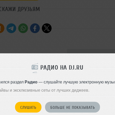
СКАЖИ ДРУЗЬЯМ
Стиль:
Progressive Ho
drock, 2002)
mix) (EQG, 2001)
Добавлен: 23 ноября 2009, 03
РАДИО НА DJ.RU
4)
ry Mix) (Basic Energy, 2002)
mi Special Blend, 2002)
вился раздел
Радио
— слушайте лучшую электронную музык
Remix) (White, 2002)
айвы и эксклюзивные сеты от лучших диджеев.
СЛУШАТЬ
БОЛЬШЕ НЕ ПОКАЗЫВАТЬ
9] Part 02
Progressive House