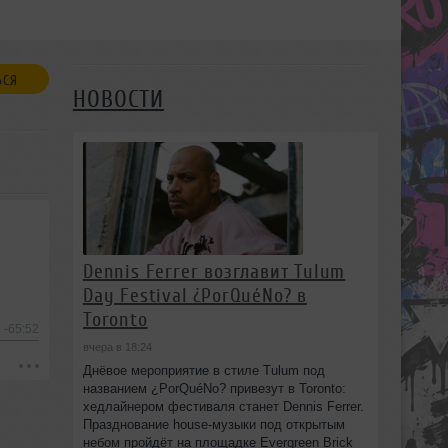
ЬСЯ
НОВОСТИ
Dennis Ferrer возглавит Tulum
Day Festival ¿PorQuéNo? в
Toronto
-65:52
вчера в 18:24
Днёвое мероприятие в стиле Tulum под
названием ¿PorQuéNo? привезут в Toronto:
хедлайнером фестиваля станет Dennis Ferrer.
Празднование house-музыки под открытым
небом пройдёт на площадке Evergreen Brick