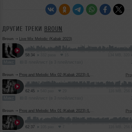
ДРУГИЕ ТРЕКИ
BROUN
Broun
➝
Live Mix Melodic (Kabak 2023)
58:34
332 раза
15
134 MB, 320
Микс
В плейлист (в 3 плейлистах)
Broun
➝
Prog and Melodic Mix 02 (Kabak 2023) (Live Mix)
62:45
540 раз
29
116 MB, 256
Микс
В плейлист (в 3 плейлистах)
Broun
➝
Prog and Melodic Mix 01 (Kabak 2023) (Live Mix)
62:37
105 раз
7
116 MB, 256