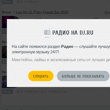
Микс
В плейлист
Broun
➝
Live Mix 01 (Party Friends Bar 2023)
68:50
118 раз
6
158 MB, 320
РАДИО НА DJ.RU
Микс
В плейлист
Broun
➝
Live Mix 02 (Preparty Friends Bar 2023)
На сайте появился раздел
Радио
— слушайте лучшу
электронную музыку 24/7!
48:03
208 раз
15
110 MB, 320
Микстейпы, лайвы и эксклюзивные сеты от лучших д
Микс
В плейлист (в 1 плейлисте)
Broun
➝
Live Mix 01 (Preparty Friends Bar 2023)
СЛУШАТЬ
БОЛЬШЕ НЕ ПОКАЗЫВАТЬ
57:21
178 раз
14
131 MB, 320
Микс
В плейлист (в 1 плейлисте)