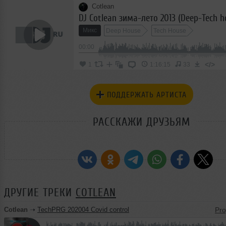
Cotlean
DJ Cotlean зима-лето 2013 (Deep-Tech h
Микс
Deep House
Tech House
00:00
</>
1
1:16:15
33
ПОДДЕРЖАТЬ АРТИСТА
РАССКАЖИ ДРУЗЬЯМ
ДРУГИЕ ТРЕКИ
COTLEAN
Cotlean
➝
TechPRG 202004 Covid control