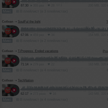
1
87:30
355 раз
28
200 MB, 320
Микс
В плейлист (в 3 плейлистах)
Cotlean
➝
SoulFul the light
T
67:06
459 раз
34
154 MB, 320
Микс
В плейлист (в 2 плейлистах)
Cotlean
➝
T-Progress. Ended vacations
71:14
279 раз
22
163 MB, 320
Микс
В плейлист (в 4 плейлистах)
Cotlean
➝
TechNation
62:17
273 раза
16
143 MB, 320
Микс
В плейлист (в 4 плейлистах)