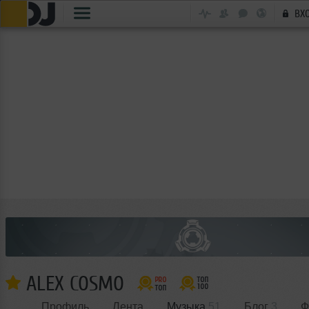
ВХ
ALEX COSMO
Профиль
Лента
Музыка
51
Блог
3
Ф