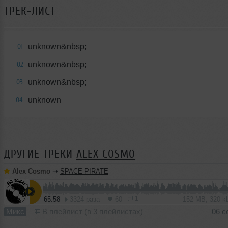
ТРЕК-ЛИСТ
unknown&nbsp;
01
unknown&nbsp;
02
unknown&nbsp;
03
unknown
04
ДРУГИЕ ТРЕКИ
ALEX COSMO
Alex Cosmo
➝
SPACE PIRATE
1
65:58
3324 раза
60
152 MB, 320 
Микс
В плейлист (в 3 плейлистах)
06 с