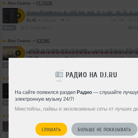
Alex Cosmo
➝
PL'TADB
61:42
906 раз
20
141 MB, 320 
Микс
В плейлист
06 с
Alex Cosmo
➝
ICE'ME
131:44
754 раза
27
302 MB, 320 
Микс
В плейлист (в 1 плейлисте)
06 с
РАДИО НА DJ.RU
Alex Cosmo
➝
AUGUST'15
На сайте появился раздел
Радио
— слушайте лучшу
63:16
538 раз
16
145 MB, 320 
электронную музыку 24/7!
Микс
В плейлист (в 1 плейлисте)
06 с
Микстейпы, лайвы и эксклюзивные сеты от лучших д
Alex Cosmo
➝
Club Caviar - Game Over (Alex Cosmo Rmx)
СЛУШАТЬ
БОЛЬШЕ НЕ ПОКАЗЫВАТЬ
6:16
895 раз
9
8.6 MB, 192 