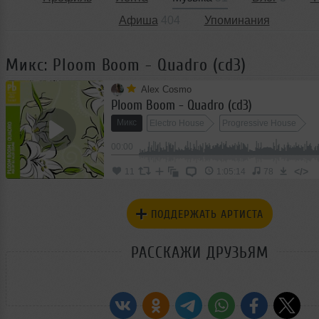
Афиша
404
Упоминания
Микс: Ploom Boom - Quadro (cd3)
Alex Cosmo
Ploom Boom - Quadro (cd3)
Микс
Electro House
Progressive House
00:00
</>
11
1:05:14
78
ПОДДЕРЖАТЬ АРТИСТА
РАССКАЖИ ДРУЗЬЯМ