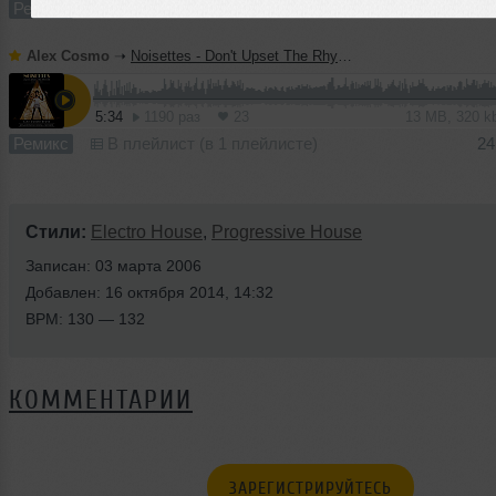
Ремикс
В плейлист
24
Alex Cosmo
➝
Noisettes - Don't Upset The Rhythm (Alex Cosmo Rmx)
5:34
1190 раз
23
13 MB, 320 
Ремикс
В плейлист (в 1 плейлисте)
24
Стили:
Electro House
,
Progressive House
Записан: 03 марта 2006
Добавлен: 16 октября 2014, 14:32
BPM: 130 — 132
КОММЕНТАРИИ
ЗАРЕГИСТРИРУЙТЕСЬ