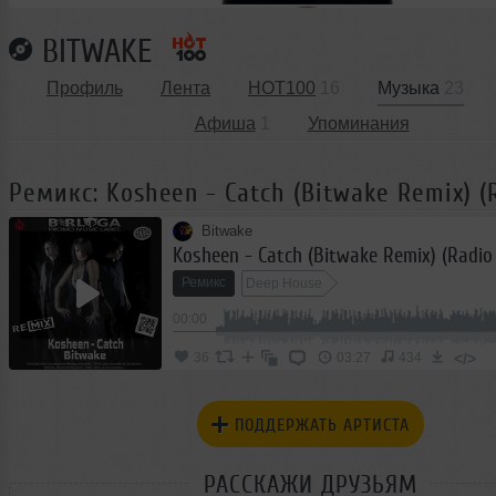
BITWAKE
Профиль
Лента
HOT100
16
Музыка
23
Афиша
1
Упоминания
Ремикс: Kosheen - Catch (Bitwake Remix) (R
Bitwake
Kosheen - Catch (Bitwake Remix) (Radio 
Ремикс
Deep House
00:00
</>
36
03:27
434
ПОДДЕРЖАТЬ АРТИСТА
РАССКАЖИ ДРУЗЬЯМ