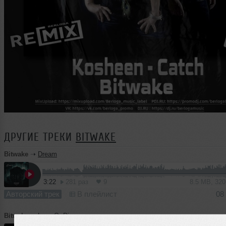
ДРУГИЕ ТРЕКИ
BITWAKE
Bitwake
➝
Dream
3:22
281 раз
9
8.5 MB, 32
Авторский трек
В плейлист
08
Bitwake
➝
Love Or Die