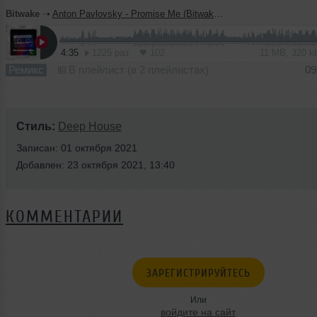
Bitwake
➝
Anton Pavlovsky - Promise Me (Bitwake Remix)
4:35
1225 раз
102
11 MB, 320 
Ремикс
В плейлист (в 2 плейлистах)
09
Стиль:
Deep House
Записан: 01 октября 2021
Добавлен: 23 октября 2021, 13:40
КОММЕНТАРИИ
ЗАРЕГИСТРИРУЙТЕСЬ
Или
войдите на сайт