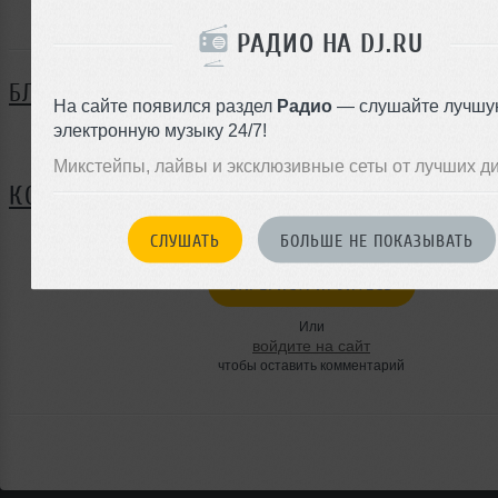
Alexandr Zemskov ещё не поделился своей биографие
РАДИО НА DJ.RU
БЛОГ
На сайте появился раздел
Радио
— слушайте лучшу
электронную музыку 24/7!
Нет записей в блоге
Микстейпы, лайвы и эксклюзивные сеты от лучших д
КОММЕНТАРИИ
СЛУШАТЬ
БОЛЬШЕ НЕ ПОКАЗЫВАТЬ
ЗАРЕГИСТРИРУЙТЕСЬ
Или
войдите на сайт
чтобы оставить комментарий