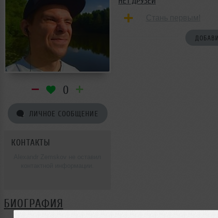
НЕТ ДРУЗЕЙ
Стань первым!
ДОБАВИ
0
ЛИЧНОЕ СООБЩЕНИЕ
КОНТАКТЫ
Alexandr Zemskov не оставил
контактной информации.
БИОГРАФИЯ