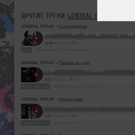
ДРУГИЕ ТРЕКИ
GONIBAL POPOFF
GONIBAL POPoff
➝
Сопротивление
30:48
391 раз
26
Микс
В плейлист (в 6 плейлистах)
GONIBAL POPoff
➝
Поворот не туда
3:02
425 раз
25
Авторский трек
В плейлист (в 1 плейлисте)
GONIBAL POPoff
➝
Последствия
2:50
283 раза
13
Авторский трек
В плейлист