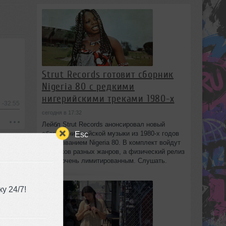
Strut Records готовит сборник
Nigeria 80 с редкими
нигерийскими треками 1980-х
-32:55
сегодня в 17:32
Лейбл Strut Records анонсировал новый
сборник нигерийской музыки из 1980-х годов
Esc
под названием Nigeria 80. В комплект войдут
13 треков разных жанров, а физический релиз
будет очень лимитированным. Слушать.
у 24/7!