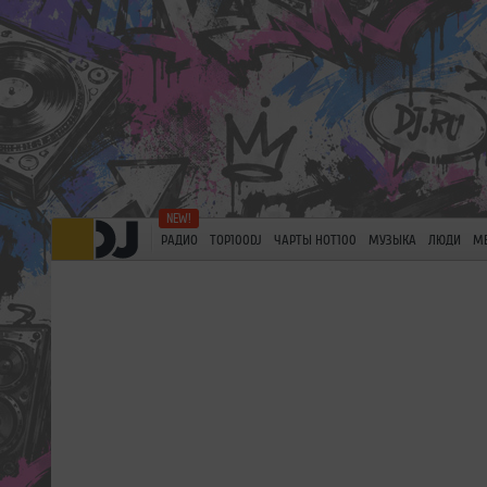
РАДИО
TOP100DJ
ЧАРТЫ HOT100
МУЗЫКА
ЛЮДИ
М