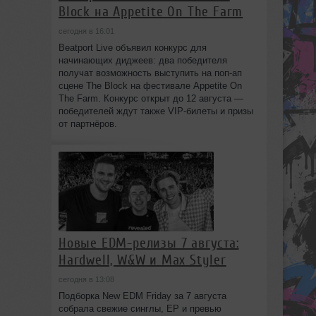
Block на Appetite On The Farm
сегодня в 16:01
Beatport Live объявил конкурс для
начинающих диджеев: два победителя
получат возможность выступить на поп‑ап
сцене The Block на фестивале Appetite On
The Farm. Конкурс открыт до 12 августа —
победителей ждут также VIP‑билеты и призы
от партнёров.
Новые EDM-релизы 7 августа:
Hardwell, W&W и Max Styler
сегодня в 13:08
Подборка New EDM Friday за 7 августа
собрала свежие синглы, EP и превью