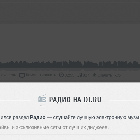
 очередь
Комментировать
</>
32:55
827
Скачать
ОДДЕРЖАТЬ АРТИСТА
РАДИО НА DJ.RU
СКАЖИ ДРУЗЬЯМ
вился раздел
Радио
— слушайте лучшую электронную музык
айвы и эксклюзивные сеты от лучших диджеев.