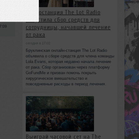
Радиостанция The Lot Radio
запустила сбор средств для
сотрудницы, начавшей лечение
7:09
от рака
сегодня в 17:02
Бруклинская онлайн-станция The Lot Radio
объявила о сборе средств для члена команды
Lola Evans, которая недавно начала лечение
от рака. Сбор организован через платформу
GoFundMe и призван помочь покрыть
хирургическое вмешательство и
повседневные расходы в период лечения.
Выиграй часовой сет на The