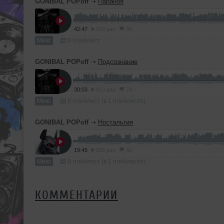
GONIBAL POPoff
➝
Параноя
42:47
569 раз
35
Микс
В плейлист
GONIBAL POPoff
➝
Подсознание
30:03
913 раз
74
Микс
В плейлист (в 1 плейлисте)
GONIBAL POPoff
➝
Ностальгия
19:45
839 раз
42
Микс
В плейлист (в 1 плейлисте)
КОММЕНТАРИИ