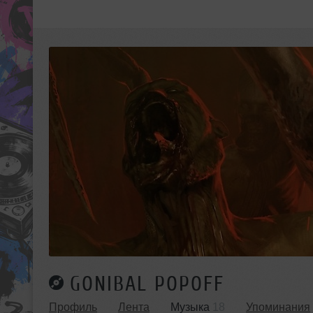
GONIBAL POPOFF
Профиль
Лента
Музыка
18
Упоминания