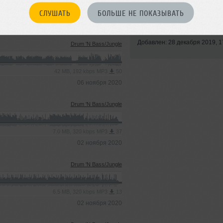
СЛУШАТЬ
БОЛЬШЕ НЕ ПОКАЗЫВАТЬ
Стиль:
House
Записан: 27 декабря 2019
Добавлен: 28 декабря 2019, 1
Drum 'N Bass/Jungle
42 MB, 192 kbps MP3
50
06 ноября 2020
Drum 'N Bass/Jungle
7.0 MB, 320 kbps MP3
37
02 ноября 2020
Drum 'N Bass/Jungle
6.5 MB, 320 kbps MP3
13
02 ноября 2020