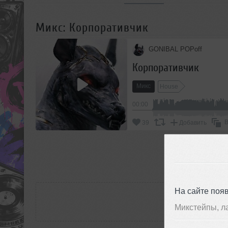
Микс: Корпоративчик
GONIBAL POPoff
Корпоративчик
Микс
House
00:00
В
39
Добавить
П
РАС
На сайте поя
Микстейпы, л