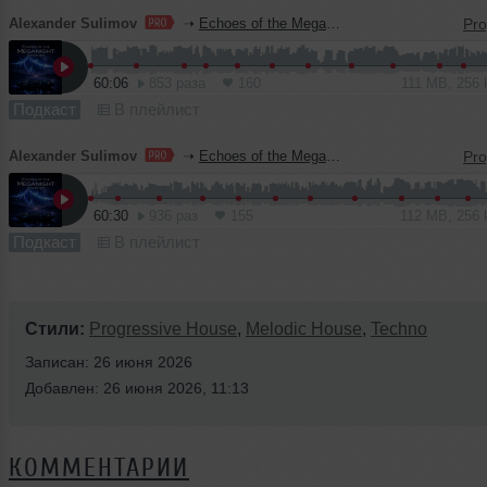
Alexander Sulimov
➝
Echoes of the MegaNight RADIO #60
60:06
853 раза
160
111 MB, 256
Подкаст
В плейлист
Alexander Sulimov
➝
Echoes of the MegaNight RADIO #59
60:30
936 раз
155
112 MB, 256
Подкаст
В плейлист
Стили:
Progressive House
,
Melodic House
,
Techno
Записан: 26 июня 2026
Добавлен: 26 июня 2026, 11:13
КОММЕНТАРИИ