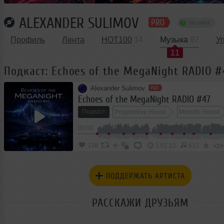
ALEXANDER SULIMOV
на сайте
Профиль
Лента
HOT100
14
Музыка
97
У
11
Подкаст: Echoes of the MegaNight RADIO #
Alexander Sulimov
Echoes of the MegaNight RADIO #47
Подкаст
Progressive House
Melodic House
00:00
</>
138
1:01:12
612
ПОДДЕРЖАТЬ АРТИСТА
РАССКАЖИ ДРУЗЬЯМ