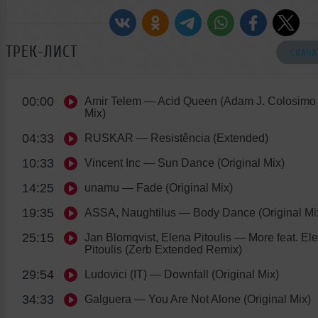
ТРЕК-ЛИСТ
СКАЧА
00:00
Amir Telem
— Acid Queen (Adam J. Colosimo
Mix)
04:33
RUSKAR
— Resistência (Extended)
10:33
Vincent Inc
— Sun Dance (Original Mix)
14:25
unamu
— Fade (Original Mix)
19:35
ASSA, Naughtilus
— Body Dance (Original Mi
25:15
Jan Blomqvist, Elena Pitoulis
— More feat. El
Pitoulis (Zerb Extended Remix)
29:54
Ludovici (IT)
— Downfall (Original Mix)
34:33
Galguera
— You Are Not Alone (Original Mix)