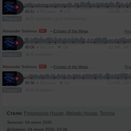
60:51
903 раза
170
113 MB, 256
Подкаст
В плейлист (в 1 плейлисте)
Alexander Sulimov
➝
Echoes of the MegaNight RADIO #60
60:06
841 раз
158
111 MB, 256
Подкаст
В плейлист
Alexander Sulimov
➝
Echoes of the MegaNight RADIO #59
60:30
924 раза
152
112 MB, 256
Подкаст
В плейлист
Стили:
Progressive House
,
Melodic House
,
Techno
Записан: 04 июня 2026
Добавлен: 04 июня 2026, 23:34