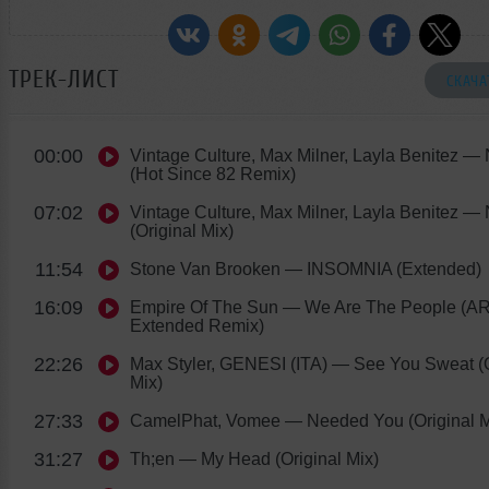
ТРЕК-ЛИСТ
СКАЧА
00:00
Vintage Culture, Max Milner, Layla Benitez
— N
(Hot Since 82 Remix)
07:02
Vintage Culture, Max Milner, Layla Benitez
— N
(Original Mix)
11:54
Stone Van Brooken
— INSOMNIA (Extended)
16:09
Empire Of The Sun
— We Are The People (A
Extended Remix)
22:26
Max Styler, GENESI (ITA)
— See You Sweat (O
Mix)
27:33
CamelPhat, Vomee
— Needed You (Original M
31:27
Th;en
— My Head (Original Mix)