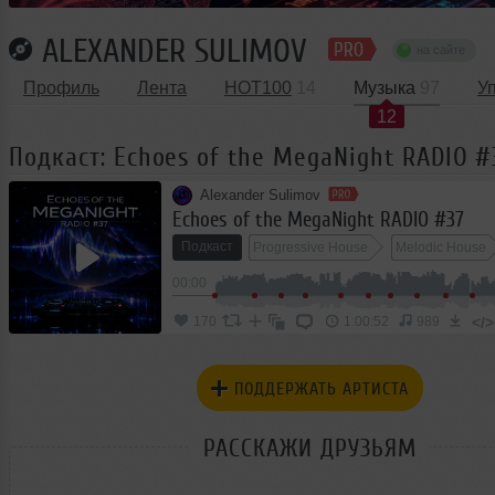
ALEXANDER SULIMOV
на сайте
Профиль
Лента
HOT100
14
Музыка
97
У
12
Подкаст: Echoes of the MegaNight RADIO #
Alexander Sulimov
Echoes of the MegaNight RADIO #37
Подкаст
Progressive House
Melodic House
00:00
</>
170
1:00:52
989
ПОДДЕРЖАТЬ АРТИСТА
РАССКАЖИ ДРУЗЬЯМ