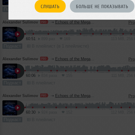
59:47
825 раз
134
111 MB, 256
СЛУШАТЬ
БОЛЬШЕ НЕ ПОКАЗЫВАТЬ
Подкаст
В плейлист
Alexander Sulimov
➝
Echoes of the MegaNight RADIO #61
60:51
899 раз
169
113 MB, 256
Подкаст
В плейлист (в 1 плейлисте)
Alexander Sulimov
➝
Echoes of the MegaNight RADIO #60
60:06
834 раза
155
111 MB, 256
Подкаст
В плейлист
Alexander Sulimov
➝
Echoes of the MegaNight RADIO #59
60:30
924 раза
152
112 MB, 256
Подкаст
В плейлист