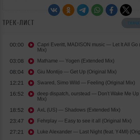
ТРЕК-ЛИСТ
СКАЧА
00:00
Capri Everitt, MADISON music
— Let It All Go
Mix)
03:08
Mathame
— Yogen (Extended Mix)
08:04
Giu Montijo
— Get Up (Original Mix)
12:21
Swared, Simo Wild
— Feeling (Original Mix)
16:52
deep dispatch, ourstead
— Don't Wake Me Up (
Mix)
18:52
AxL (US)
— Shadows (Extended Mix)
23:47
Fehrplay
— Easy to see it all (Original Mix)
27:21
Luke Alexander
— Last Night (feat. Y4MI) (Orig