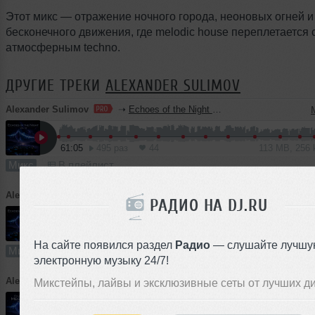
Этот микс — отражение ночного города, неоновых огней и
бесконечного движения, где melodic house переплетается 
атмосферным techno.
ДРУГИЕ ТРЕКИ
ALEXANDER SULIMOV
Alexander Sulimov
➝
Echoes of the Night — Vol. 32
61:05
495 раз
44
113 MB, 256
Микс
В плейлист
Alexander Sulimov
➝
Echoes of the Night — Vol. 31
РАДИО НА DJ.RU
60:35
394 раза
69
112 MB, 256
На сайте появился раздел
Радио
— слушайте лучшу
Микс
В плейлист
электронную музыку 24/7!
Alexander Sulimov
➝
Echoes of the MegaNight RADIO #62
Микстейпы, лайвы и эксклюзивные сеты от лучших д