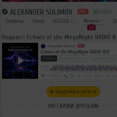
ALEXANDER SULIMOV
на сайте
Профиль
Лента
HOT100
14
Музыка
97
У
12
Подкаст: Echoes of the MegaNight RADIO #
Alexander Sulimov
Echoes of the MegaNight RADIO #32
Подкаст
Progressive House
Melodic House
00:00
</>
146
1:00:04
843
ПОДДЕРЖАТЬ АРТИСТА
РАССКАЖИ ДРУЗЬЯМ