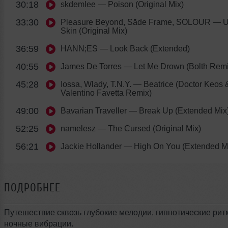
30:18
skdemlee
— Poison (Original Mix)
33:30
Pleasure Beyond, Sāde Frame, SOLOUR
— U
Skin (Original Mix)
36:59
HANN;ES
— Look Back (Extended)
40:55
James De Torres
— Let Me Drown (Bolth Remi
45:28
Iossa, Wlady, T.N.Y.
— Beatrice (Doctor Keos 
Valentino Favetta Remix)
49:00
Bavarian Traveller
— Break Up (Extended Mix
52:25
namelesz
— The Cursed (Original Mix)
56:21
Jackie Hollander
— High On You (Extended M
ПОДРОБНЕЕ
Путешествие сквозь глубокие мелодии, гипнотические рит
ночные вибрации.