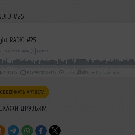
ADIO #25
ght RADIO #25
Melodic House
Techno
В очередь
Комментировать
</>
59:35
883
Скачать
ОДДЕРЖАТЬ АРТИСТА
СКАЖИ ДРУЗЬЯМ