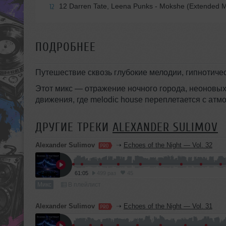
12 Darren Tate, Leena Punks - Mokshe (Extended M
12
ПОДРОБНЕЕ
Путешествие сквозь глубокие мелодии, гипнотиче
Этот микс — отражение ночного города, неоновых
движения, где melodic house переплетается с атм
ДРУГИЕ ТРЕКИ
ALEXANDER SULIMOV
Alexander Sulimov
➝
Echoes of the Night — Vol. 32
61:05
499 раз
45
Микс
В плейлист
Alexander Sulimov
➝
Echoes of the Night — Vol. 31