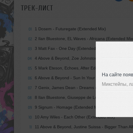
ТРЕК-ЛИСТ
1 Dosem - Futuregate (Extended Mix)
01
2 Ilan Bluestone, EL Waves - Africana (Extended Mix
02
3 Matt Fax - One Day (Extended Mix)
03
4 Above & Beyond, Zoe Johnston - Quicksand (Don'
04
5 Mark Eteson, Echoes, After Eden, Bluebird Wood -
05
На сайте поя
6 Above & Beyond - Sun In Your Eyes (Marsh Exten
06
Микстейпы, л
7 Genix, James Dean - Dreams (Extended Mix)
07
8 Ilan Bluestone, Giuseppe de Luca - This Town (Ex
08
9 Signum - Homage (Extended Mix)
09
10 Amy Wiles - Each Other (Extended Mix)
10
11 Above & Beyond, Justine Suissa - Bigger Than A
11