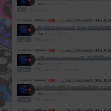
60:35
394 раза
69
Микс
В плейлист
Alexander Sulimov
➝
Echoes of the MegaNight RADIO 
59:47
825 раз
134
Подкаст
В плейлист
Alexander Sulimov
➝
Echoes of the MegaNight RADIO 
60:51
899 раз
169
Подкаст
В плейлист (в 1 плейлисте)
Alexander Sulimov
➝
Echoes of the MegaNight RADIO 
60:06
837 раз
156
Подкаст
В плейлист
Alexander Sulimov
➝
Echoes of the MegaNight RADIO 