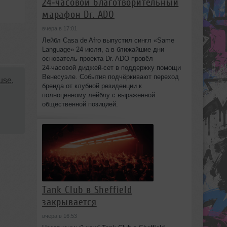
24‑часовой благотворительный
марафон Dr. ADO
вчера в 17:01
Лейбл Casa de Afro выпустил сингл «Same
Language» 24 июля, а в ближайшие дни
основатель проекта Dr. ADO провёл
24‑часовой диджей‑сет в поддержку помощи
Венесуэле. События подчёркивают переход
use
,
бренда от клубной резиденции к
полноценному лейблу с выраженной
общественной позицией.
Tank Club в Sheffield
закрывается
вчера в 16:53