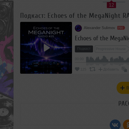
12
Подкаст: Echoes of the MegaNight R
Alexander Sulimov
Echoes of the MegaNi
Подкаст
Progressive House
00:00
125
Добавить
П
РАС