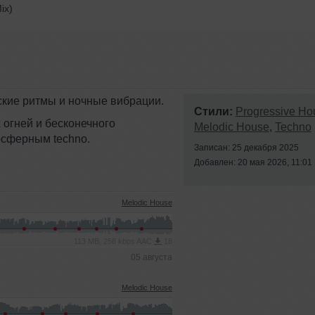
ix)
ские ритмы и ночные вибрации.
Стили:
Progressive Ho
 огней и бесконечного
Melodic House
,
Techno
осферным techno.
Записан: 25 декабря 2025
Добавлен: 20 мая 2026, 11:01
Melodic House
113 MB, 256 kbps AAC
18
05 августа
Melodic House