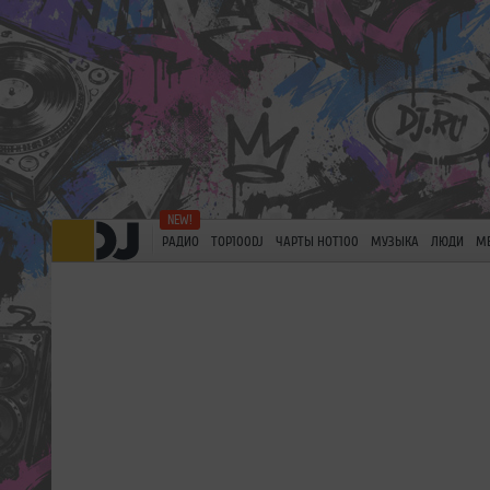
РАДИО
TOP100DJ
ЧАРТЫ HOT100
МУЗЫКА
ЛЮДИ
М