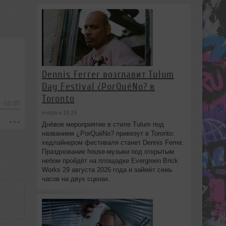
Dennis Ferrer возглавит Tulum
Day Festival ¿PorQuéNo? в
Toronto
-59:35
вчера в 18:24
Днёвое мероприятие в стиле Tulum под
названием ¿PorQuéNo? привезут в Toronto:
хедлайнером фестиваля станет Dennis Ferrer.
Празднование house-музыки под открытым
небом пройдёт на площадке Evergreen Brick
Works 29 августа 2026 года и займёт семь
часов на двух сценах.