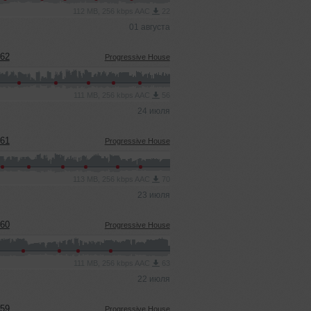
112 MB, 256 kbps AAC
22
01 августа
#62
Progressive House
111 MB, 256 kbps AAC
56
24 июля
#61
Progressive House
113 MB, 256 kbps AAC
70
23 июля
#60
Progressive House
111 MB, 256 kbps AAC
63
22 июля
#59
Progressive House