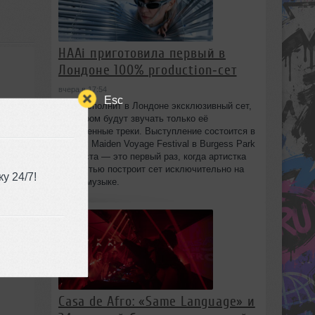
HAAi приготовила первый в
Лондоне 100% production‑сет
вчера в 17:54
Esc
HAAi исполнит в Лондоне эксклюзивный сет,
в котором будут звучать только её
собственные треки. Выступление состоится в
рамках Maiden Voyage Festival в Burgess Park
8 августа — это первый раз, когда артистка
полностью построит сет исключительно на
у 24/7!
своей музыке.
Casa de Afro: «Same Language» и