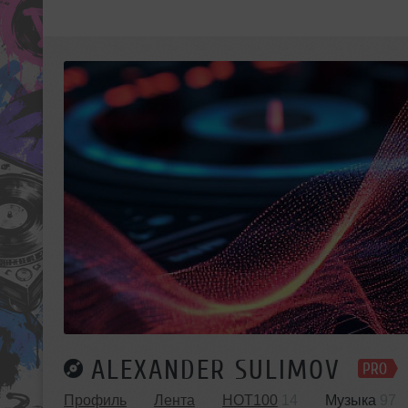
ALEXANDER SULIMOV
Профиль
Лента
HOT100
14
Музыка
97