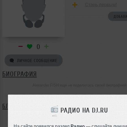
Стань первым!
ДОБАВИ
0
ЛИЧНОЕ СООБЩЕНИЕ
БИОГРАФИЯ
Alexander FISH ещё не поделилась своей биографией
БЛОГ
РАДИО НА DJ.RU
Нет записей в блоге
На сайте появился раздел
Радио
— слушайте лучшу