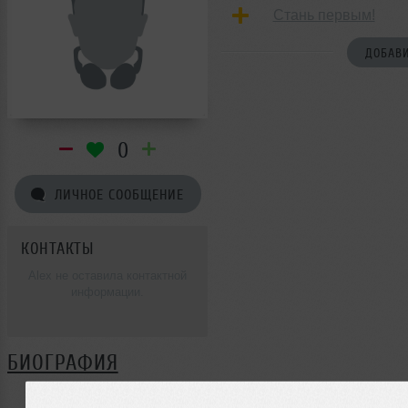
Стань первым!
ДОБАВИ
0
ЛИЧНОЕ СООБЩЕНИЕ
КОНТАКТЫ
Alex не оставила контактной
информации.
БИОГРАФИЯ
Alex ещё не поделилась своей биографией