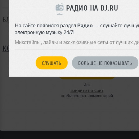
РАДИО НА DJ.RU
БЛОГ
На сайте появился раздел
Радио
— слушайте лучшу
электронную музыку 24/7!
Нет записей в блоге
Микстейпы, лайвы и эксклюзивные сеты от лучших д
КОММЕНТАРИИ
СЛУШАТЬ
БОЛЬШЕ НЕ ПОКАЗЫВАТЬ
ЗАРЕГИСТРИРУЙТЕСЬ
Или
войдите на сайт
чтобы оставить комментарий