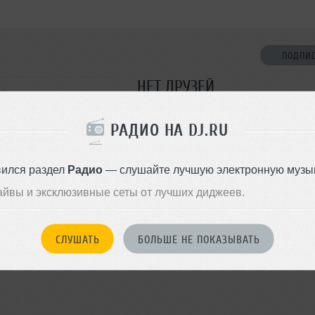
ПОДПИ
НЕТ ДРУЗЕЙ
нь
Стань первым!
РАДИО НА DJ.RU
ДОБАВИТЬ В ДР
вился раздел
Радио
— слушайте лучшую электронную музык
айвы и эксклюзивные сеты от лучших диджеев.
СЛУШАТЬ
БОЛЬШЕ НЕ ПОКАЗЫВАТЬ