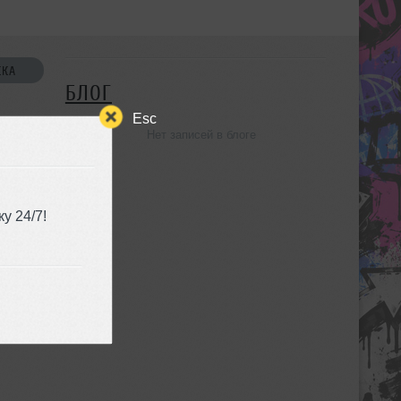
СКА
БЛОГ
Esc
Нет записей в блоге
УЗЬЯ
у 24/7!