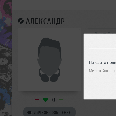
АЛЕКСАНДР
Россия, Ряза
На сайте поя
Микстейпы, л
0
ЛИЧНОЕ СООБЩЕНИЕ