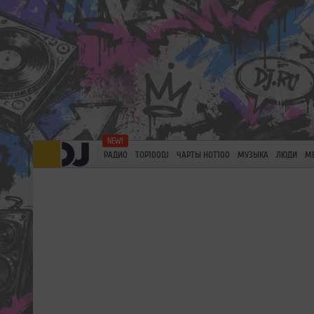
РАДИО
TOP100DJ
ЧАРТЫ HOT100
МУЗЫКА
ЛЮДИ
М