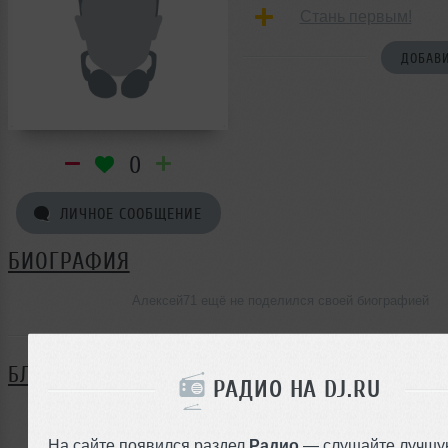
Стань первым!
ДОБАВИ
0
ЛИЧНОЕ СООБЩЕНИЕ
БИОГРАФИЯ
Алексей71 ещё не поделился своей биографией
БЛОГ
РАДИО НА DJ.RU
Нет записей в блоге
На сайте появился раздел
Радио
— слушайте лучшу