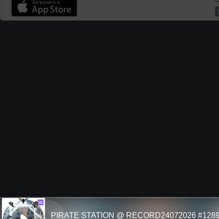
Ш
PIRATE STATION @ RECORD24072026 #128