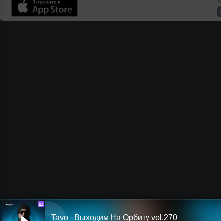
Ш
Tavo - Выходим На Орбиту vol.270