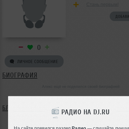
Стань первым!
ДОБАВИ
0
ЛИЧНОЕ СООБЩЕНИЕ
БИОГРАФИЯ
Алекс ещё не поделился своей биографией
БЛОГ
РАДИО НА DJ.RU
Нет записей в блоге
На сайте появился раздел
Радио
— слушайте лучшу