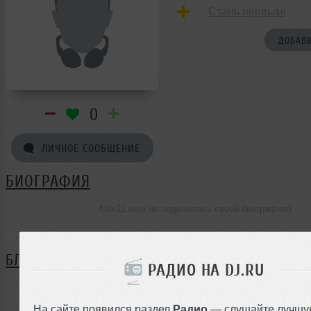
Стань первым!
ДОБАВИ
0
ЛИЧНОЕ СООБЩЕНИЕ
БИОГРАФИЯ
Alex21 ещё не поделилась своей биографией
БЛОГ
РАДИО НА DJ.RU
Нет записей в блоге
На сайте появился раздел
Радио
— слушайте лучшу