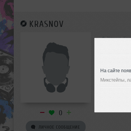
KRASNOV
Украина, Кри
На сайте поя
Микстейпы, л
0
ЛИЧНОЕ СООБЩЕНИЕ