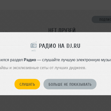
ПОДПИ
НЕТ ДРУЗЕЙ
вой Рог
Стань первым!
РАДИО НА DJ.RU
ДОБАВИТЬ В ДР
вился раздел
Радио
— слушайте лучшую электронную музык
айвы и эксклюзивные сеты от лучших диджеев.
СЛУШАТЬ
БОЛЬШЕ НЕ ПОКАЗЫВАТЬ