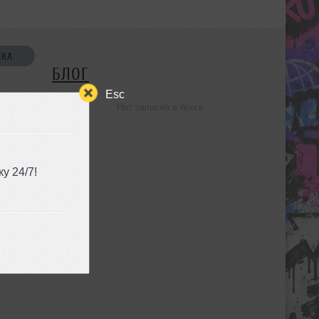
СКА
БЛОГ
Esc
Нет записей в блоге
УЗЬЯ
у 24/7!