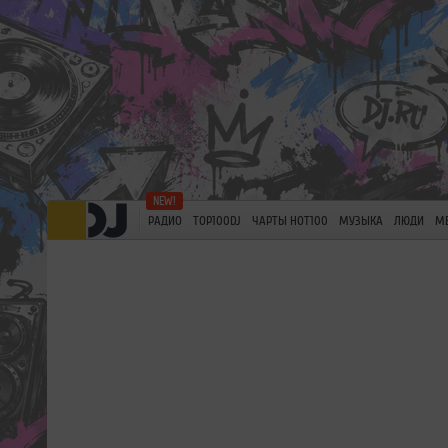
РАДИО
TOP100DJ
ЧАРТЫ HOT100
МУЗЫКА
ЛЮДИ
М