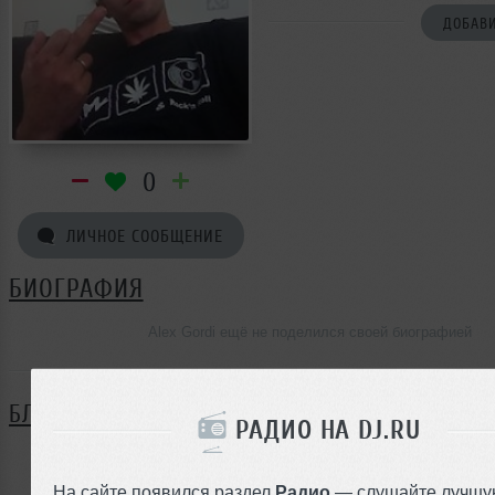
ДОБАВИ
0
ЛИЧНОЕ СООБЩЕНИЕ
БИОГРАФИЯ
Alex Gordi ещё не поделился своей биографией
БЛОГ
РАДИО НА DJ.RU
Нет записей в блоге
На сайте появился раздел
Радио
— слушайте лучшу