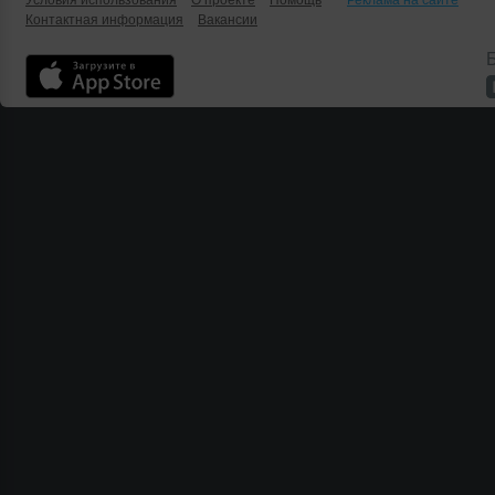
Условия использования
О проекте
Помощь
Реклама на сайте
Контактная информация
Вакансии
Б