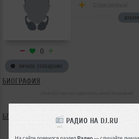
Стань первым!
ДОБАВИ
0
ЛИЧНОЕ СООБЩЕНИЕ
БИОГРАФИЯ
Alenka113 ещё не поделилась своей биографией
БЛОГ
РАДИО НА DJ.RU
Нет записей в блоге
На сайте появился раздел
Радио
— слушайте лучшу