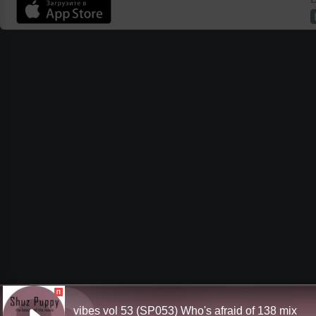
П
vibes vol 53 (SP053) Who's afraid of 138 mix