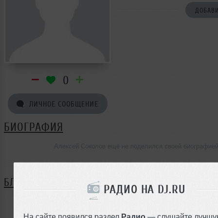
ДОБАВИ
0
ЛИЧНОЕ СООБЩЕНИЕ
БИОГРАФИЯ
Алексей Соколов ещё не поделился своей биографие
БЛОГ
РАДИО НА DJ.RU
Нет записей в блоге
На сайте появился раздел
Радио
— слушайте лучшу